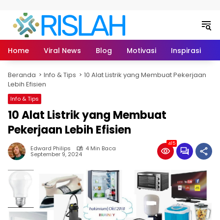
Langsung ke konten
Home
Viral News
Blog
Motivasi
Inspirasi
L
Beranda
Info & Tips
10 Alat Listrik yang Membuat Pekerjaan
Lebih Efisien
Info & Tips
10 Alat Listrik yang Membuat
Pekerjaan Lebih Efisien
415
Edward Philips
4 Min Baca
September 9, 2024