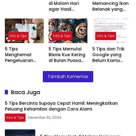
di Malam Hari
Memancing Ikan
dengan Cara
agar Hasil
Belanak yang
Alami
Maksimal
Jitu
Info & Tips
Info & Tips
Info & Tips
5 Tips
5 Tips Memulai
5 Tips dan Trik
Menghemat
Bisnis Kue Kering
Google yang
Pengeluaran
di Bulan Puasa
Belum Kamu
Saat Perjalanan
dengan Sukses
Tahu
Liburan
Tambah Komentar
Baca Juga
5 Tips Bercinta Supaya Cepat Hamil: Meningkatkan
Peluang Kehamilan dengan Cara Alami
Info & Tips
Desember 30, 2024