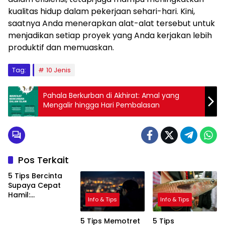
kualitas hidup dalam pekerjaan sehari-hari. Kini,
saatnya Anda menerapkan alat-alat tersebut untuk
menjadikan setiap proyek yang Anda kerjakan lebih
produktif dan memuaskan.
Tag:
10 Jenis
Pahala Berkurban di Akhirat: Amal yang
Mengalir hingga Hari Pembalasan
Pos Terkait
5 Tips Bercinta
Supaya Cepat
Hamil:
Info & Tips
Info & Tips
Meningkatkan
Peluang
5 Tips Memotret
5 Tips
Kehamilan