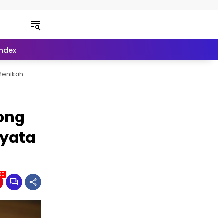
Index
Menikah
ong
nyata
30