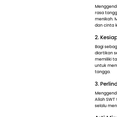
Menggendon
rasa tangg
menikah. M
dan cinta 
2. Kesia
Bagi seba
diartikan 
memiliki t
untuk mem
tangga.
3. Perli
Menggendon
Allah SWT 
selalu men