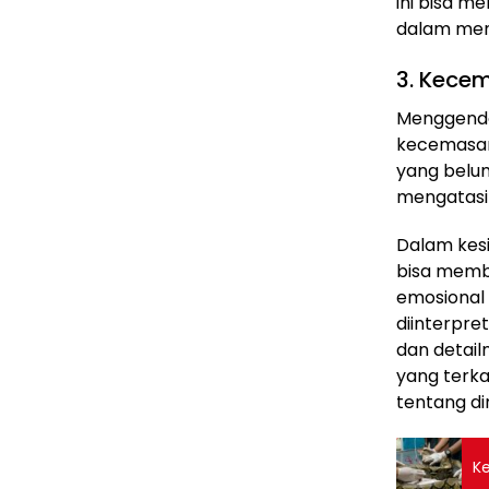
ini bisa m
dalam menj
3. Kece
Menggendon
kecemasan
yang belum
mengatasi
Dalam kes
bisa membe
emosional 
diinterpre
dan detail
yang terka
tentang dir
Ke