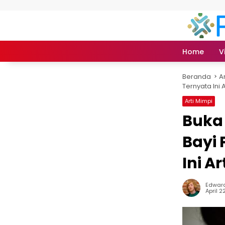
Langsung ke konten
Home
V
Beranda
A
Ternyata Ini 
Arti Mimpi
Buka
Bayi
Ini A
Edward
April 2