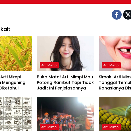
kait
Arti Mimpi
Arti Mimpi
Arti Mimpi
Buka Mata! Arti Mimpi Mau
Simak! Arti Mim
di Menguning
Potong Rambut Tapi Tidak
Tanggal Temu
Diketahui
Jadi : Ini Penjelasannya
Rahasianya Dis
Arti Mimpi
Arti Mimpi