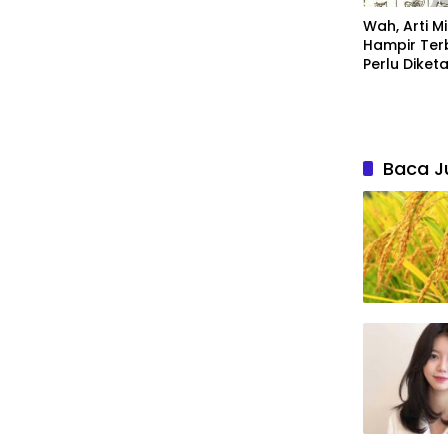
Wah, Arti 
Hampir Terbak
Perlu Diket
Baca J