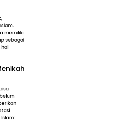
,
Islam,
a memiliki
ap sebagai
 hal
Menikah
bisa
 belum
berikan
etasi
Islam: