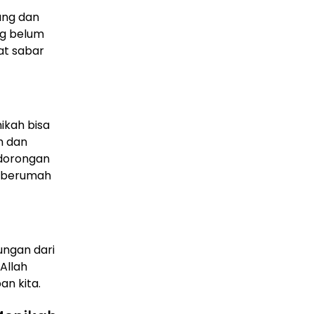
ang dan
ng belum
at sabar
ikah bisa
h dan
 dorongan
n berumah
ungan dari
Allah
an kita.