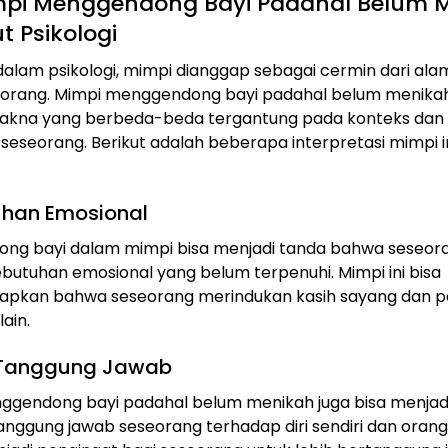
impi Menggendong Bayi Padahal Belum 
 Psikologi
in, dalam psikologi, mimpi dianggap sebagai cermin dari a
eorang. Mimpi menggendong bayi padahal belum menikah
makna yang berbeda-beda tergantung pada konteks dan s
seseorang. Berikut adalah beberapa interpretasi mimpi i
uhan Emosional
ng bayi dalam mimpi bisa menjadi tanda bahwa seseor
ebutuhan emosional yang belum terpenuhi. Mimpi ini bisa
pkan bahwa seseorang merindukan kasih sayang dan p
lain.
 Tanggung Jawab
ggendong bayi padahal belum menikah juga bisa menjadi
tanggung jawab seseorang terhadap diri sendiri dan orang 