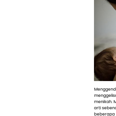
Menggendo
menggelis
menikah. M
arti seben
beberapa