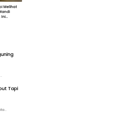
pi Melihat
Mandi
Ini
guning
i…
but Tapi
ita….