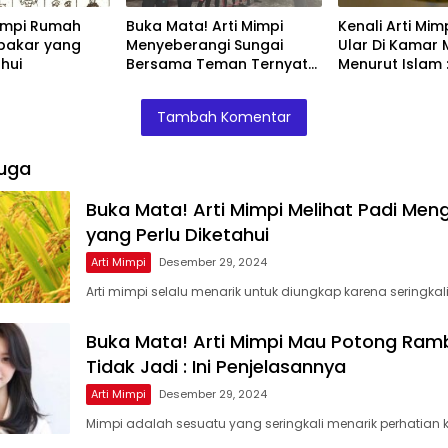
Mimpi Rumah
Buka Mata! Arti Mimpi
Kenali Arti Mim
ar yang
Menyeberangi Sungai
Ular Di Kamar 
ahui
Bersama Teman Ternyata
Menurut Islam : 
Ini Artinya Menurut Pakar
Penjelasannya
Tambah Komentar
uga
Buka Mata! Arti Mimpi Melihat Padi Men
yang Perlu Diketahui
Arti Mimpi
Desember 29, 2024
Arti mimpi selalu menarik untuk diungkap karena seringkal
Buka Mata! Arti Mimpi Mau Potong Ram
Tidak Jadi : Ini Penjelasannya
Arti Mimpi
Desember 29, 2024
Mimpi adalah sesuatu yang seringkali menarik perhatian k