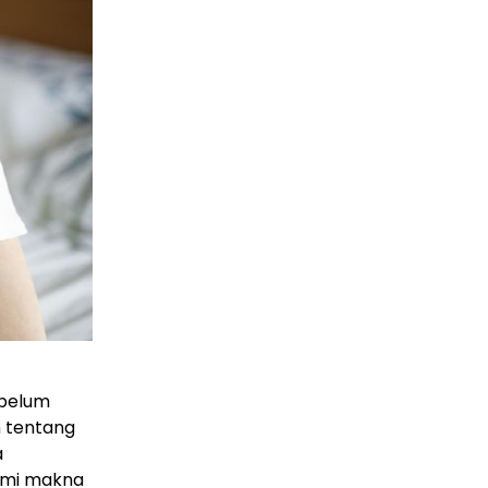
 belum
n tentang
a
ami makna