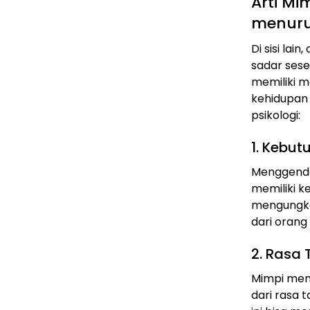
Arti M
menurut
Di sisi la
sadar ses
memiliki 
kehidupan 
psikologi:
1. Kebut
Menggendo
memiliki k
mengungka
dari orang 
2. Rasa
Mimpi men
dari rasa 