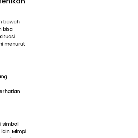
Menikah
lam bawah
 bisa
ituasi
ni menurut
ang
erhatian
 simbol
lain. Mimpi