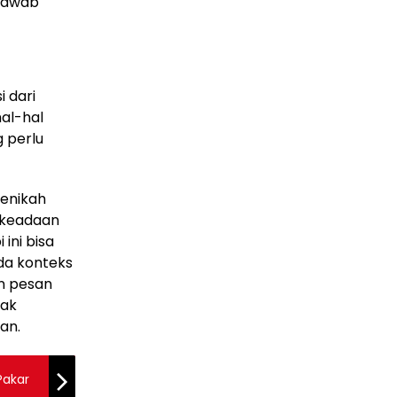
 jawab
 dari
al-hal
g perlu
enikah
n keadaan
ini bisa
da konteks
an pesan
yak
an.
Pakar