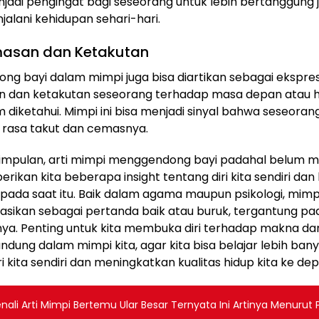
enjadi pengingat bagi seseorang untuk lebih bertanggung
alani kehidupan sehari-hari.
masan dan Ketakutan
g bayi dalam mimpi juga bisa diartikan sebagai ekspresi
 dan ketakutan seseorang terhadap masa depan atau h
 diketahui. Mimpi ini bisa menjadi sinyal bahwa seseoran
 rasa takut dan cemasnya.
impulan, arti mimpi menggendong bayi padahal belum m
rikan kita beberapa insight tentang diri kita sendiri da
pada saat itu. Baik dalam agama maupun psikologi, mimpi 
tasikan sebagai pertanda baik atau buruk, tergantung pa
nya. Penting untuk kita membuka diri terhadap makna d
ndung dalam mimpi kita, agar kita bisa belajar lebih ban
i kita sendiri dan meningkatkan kualitas hidup kita ke dep
nali Arti Mimpi Bertemu Ular Besar Ternyata Ini Artinya Menurut 