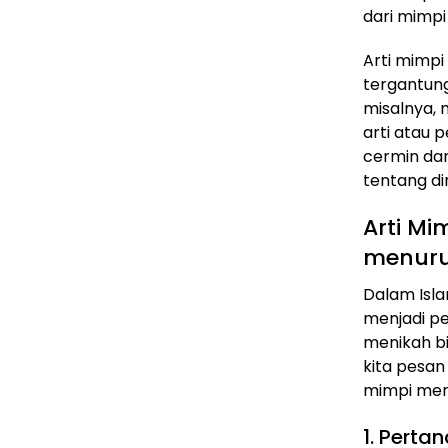
dari mimp
Arti mimpi 
tergantung
misalnya, 
arti atau 
cermin da
tentang di
Arti M
menur
Dalam Isl
menjadi p
menikah bi
kita pesan
mimpi men
1. Perta