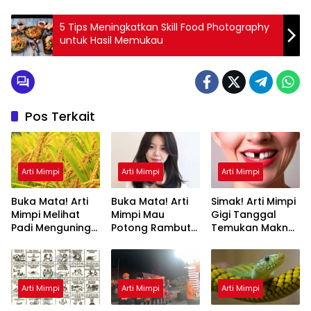
5 Tips Meningkatkan Skill Food Photography
untuk Hasil Memukau
Pos Terkait
Arti Mimpi
Arti Mimpi
Arti Mimpi
Buka Mata! Arti
Buka Mata! Arti
Simak! Arti Mimpi
Mimpi Melihat
Mimpi Mau
Gigi Tanggal
Padi Menguning
Potong Rambut
Temukan Makna
yang Perlu
Tapi Tidak Jadi :
Rahasianya Disini
Diketahui
Ini Penjelasannya
Arti Mimpi
Arti Mimpi
Arti Mimpi