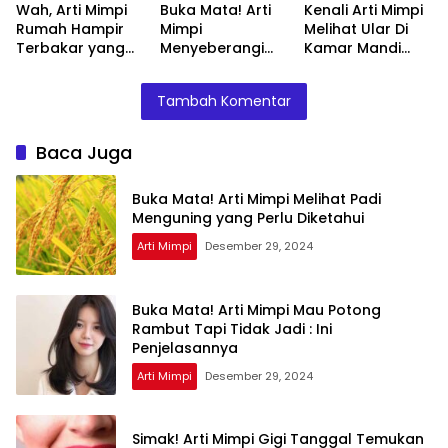
Wah, Arti Mimpi
Buka Mata! Arti
Kenali Arti Mimpi
Rumah Hampir
Mimpi
Melihat Ular Di
Terbakar yang
Menyeberangi
Kamar Mandi
Perlu Diketahui
Sungai Bersama
Menurut Islam :
Teman Ternyata
Ini Penjelasannya
Tambah Komentar
Ini Artinya
Menurut Pakar
Baca Juga
Buka Mata! Arti Mimpi Melihat Padi
Menguning yang Perlu Diketahui
Arti Mimpi
Desember 29, 2024
Buka Mata! Arti Mimpi Mau Potong
Rambut Tapi Tidak Jadi : Ini
Penjelasannya
Arti Mimpi
Desember 29, 2024
Simak! Arti Mimpi Gigi Tanggal Temukan