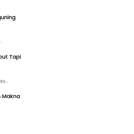
guning
i…
but Tapi
ita….
n Makna