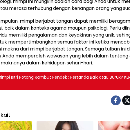
ologi, mimpi ini mungkin adalah cara bagi Anda untuk m
 atau merasa terhubung dengan kenangan orang yang sud
mpulan, mimpi berjabat tangan dapat memiliki beragam 
si, baik dalam konteks agama maupun psikologi. Perlu di
ividu memiliki pengalaman dan keyakinan yang unik, sehin
ntuk mempertimbangkan semua faktor ini ketika menco
makna dari mimpi berjabat tangan. Semoga tulisan ini 
Anda memperoleh wawasan yang lebih dalam tentang 
 maknanya dalam kehidupan sehari-hari.
 Mimpi Istri Potong Rambut Pendek : Pertanda Baik atau Buruk? Ku
kait