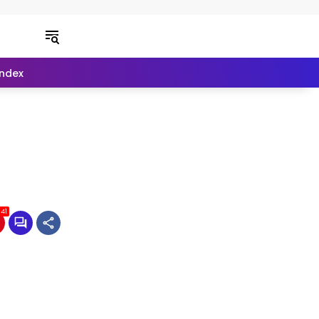
Index
n
41