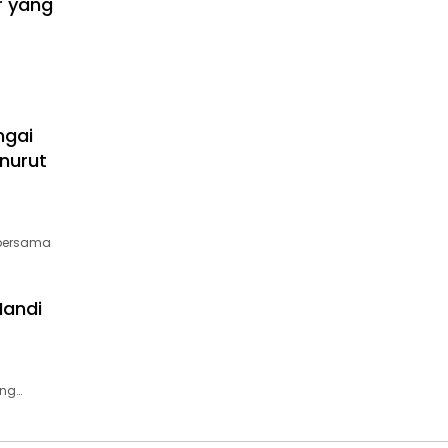
r yang
ngai
nurut
 bersama
Mandi
ang…