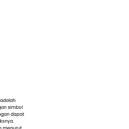
 adalah
gan simbol
ngan dapat
ksnya.
an menurut