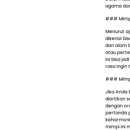
agama dan 
### Mimpi
Menurut a
dikenal bi
dari alam
atau perte
ini bisa ja
rasa ingin
### Mimpi
Jika Anda 
diartikan
dengan ora
pertanda p
keharmonis
mimpi ini