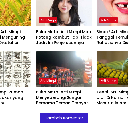
Arti Mimpi
Arti Mimpi
Arti Mimpi
Buka Mata! Arti Mimpi Mau
Simak! Arti Mim
di Menguning
Potong Rambut Tapi Tidak
Tanggal Temu
Diketahui
Jadi : Ini Penjelasannya
Rahasianya Dis
Arti Mimpi
Arti Mimpi
Mimpi Rumah
Buka Mata! Arti Mimpi
Kenali Arti Mim
ar yang
Menyeberangi Sungai
Ular Di Kamar 
ahui
Bersama Teman Ternyata
Menurut Islam : 
Ini Artinya Menurut Pakar
Penjelasannya
Tambah Komentar