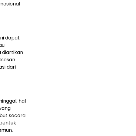
mosional
ni dapat
au
 diartikan
ksesan.
si dari
inggal, hal
 yang
but secara
 bentuk
amun,