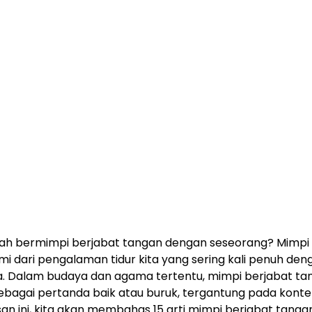
ah bermimpi berjabat tangan dengan seseorang? Mimpi
mi dari pengalaman tidur kita yang sering kali penuh den
. Dalam budaya dan agama tertentu, mimpi berjabat ta
sebagai pertanda baik atau buruk, tergantung pada konte
san ini, kita akan membahas 15 arti mimpi berjabat tang