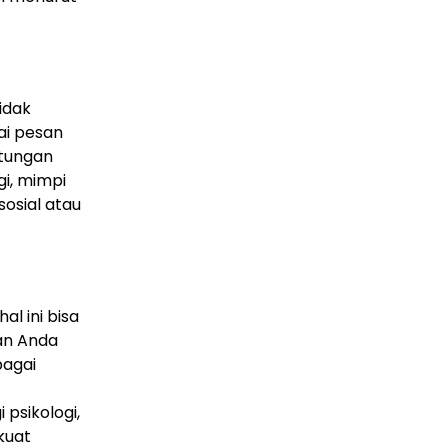
idak
gai pesan
tungan
i, mimpi
sosial atau
l ini bisa
an Anda
bagai
psikologi,
kuat