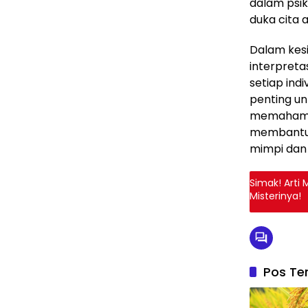
dalam psik
duka cita
Dalam kesi
interpreta
setiap ind
penting u
memahami 
membantu 
mimpi dan
Simak! Arti
Misterinya!
Pos Ter