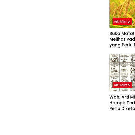
Arti Mimpi
Buka Mata! 
Melihat Pa
yang Perlu 
Arti Mimpi
Wah, Arti 
Hampir Terbak
Perlu Diket