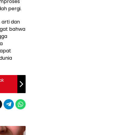
emproses
ah pergi.
arti dan
ingat bahwa
gga
ba
dapat
dunia
ak