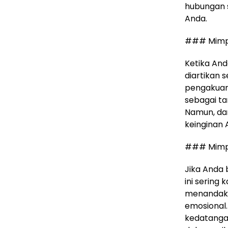
hubungan s
Anda.
### Mimpi
Ketika And
diartikan 
pengakuan 
sebagai ta
Namun, dar
keinginan 
### Mimpi
Jika Anda 
ini sering
menandaka
emosional.
kedatanga