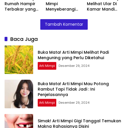
Rumah Hampir
Mimpi
Melihat Ular Di
Terbakar yang
Menyeberangi
Kamar Mandi
Perlu Diketahui
Sungai Bersama
Menurut Islam :
Teman Ternyata
Ini Penjelasannya
Tambah Komentar
Ini Artinya
Menurut Pakar
Baca Juga
Buka Mata! Arti Mimpi Melihat Padi
Menguning yang Perlu Diketahui
Arti Mimpi
Desember 29, 2024
Buka Mata! Arti Mimpi Mau Potong
Rambut Tapi Tidak Jadi : Ini
Penjelasannya
Arti Mimpi
Desember 29, 2024
Simak! Arti Mimpi Gigi Tanggal Temukan
Makna Rahasianya Disini