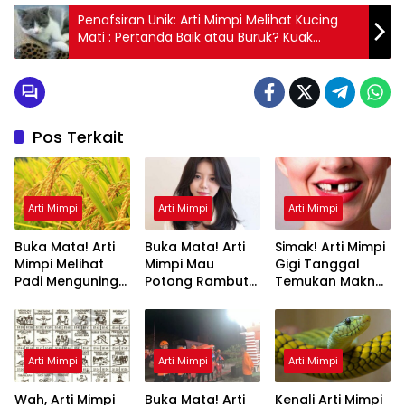
Penafsiran Unik: Arti Mimpi Melihat Kucing
Mati : Pertanda Baik atau Buruk? Kuak
Misterinya!
Pos Terkait
Arti Mimpi
Arti Mimpi
Arti Mimpi
Buka Mata! Arti
Buka Mata! Arti
Simak! Arti Mimpi
Mimpi Melihat
Mimpi Mau
Gigi Tanggal
Padi Menguning
Potong Rambut
Temukan Makna
yang Perlu
Tapi Tidak Jadi :
Rahasianya Disini
Diketahui
Ini Penjelasannya
Arti Mimpi
Arti Mimpi
Arti Mimpi
Wah, Arti Mimpi
Buka Mata! Arti
Kenali Arti Mimpi