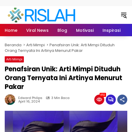
Langsung ke konten
Home
Viral News
Blog
Motivasi
Inspirasi
L
Beranda
Arti Mimpi
Penafsiran Unik: Arti Mimpi Dituduh
Orang Ternyata Ini Artinya Menurut Pakar
Arti Mimpi
Penafsiran Unik: Arti Mimpi Dituduh
Orang Ternyata Ini Artinya Menurut
Pakar
852
Edward Philips
3 Min Baca
April 16, 2024