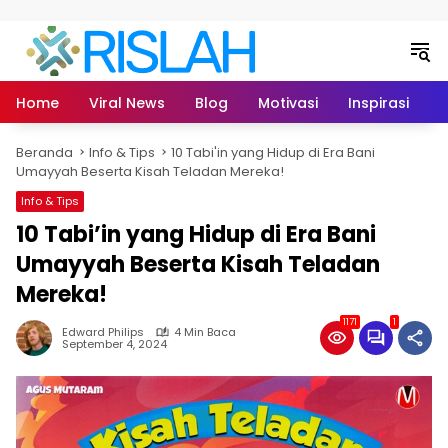
Langsung ke konten
Home
Viral News
Blog
Motivasi
Inspirasi
L
Beranda
Info & Tips
10 Tabi'in yang Hidup di Era Bani
Umayyah Beserta Kisah Teladan Mereka!
Info & Tips
10 Tabi’in yang Hidup di Era Bani
Umayyah Beserta Kisah Teladan
Mereka!
1171
1
Edward Philips
4 Min Baca
September 4, 2024