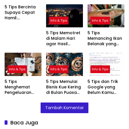
5 Tips Bercinta
Supaya Cepat
Hamil:
Info & Tips
Info & Tips
Meningkatkan
Peluang
5 Tips Memotret
5 Tips
Kehamilan
di Malam Hari
Memancing Ikan
dengan Cara
agar Hasil
Belanak yang
Alami
Maksimal
Jitu
Info & Tips
Info & Tips
Info & Tips
5 Tips
5 Tips Memulai
5 Tips dan Trik
Menghemat
Bisnis Kue Kering
Google yang
Pengeluaran
di Bulan Puasa
Belum Kamu
Saat Perjalanan
dengan Sukses
Tahu
Liburan
Tambah Komentar
Baca Juga