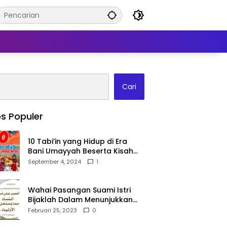
Cari
s Populer
10 Tabi’in yang Hidup di Era
Bani Umayyah Beserta Kisah
Teladan Mereka!
September 4, 2024
1
Wahai Pasangan Suami Istri
Bijaklah Dalam Menunjukkan
Kebahagiaanmu Di Publik
Februari 25, 2023
0