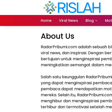
Langsung
ke
konten
Home
Viral News
Blog
Mot
About Us
RadarPribumi.com adalah sebuah blo
viral news, dan inspirasi. Dengan be
bertujuan untuk menginspirasi pem
meningkatkan semangat dalam menja
Salah satu keunggulan RadarPribumi
yang dapat menginspirasi pembaca.
pembaca dapat mendapatkan motiva
mereka. Selain itu, RadarPribumi.co
menghibur dan menginspirasi pemb
terhibur dan termotivasi setelah me