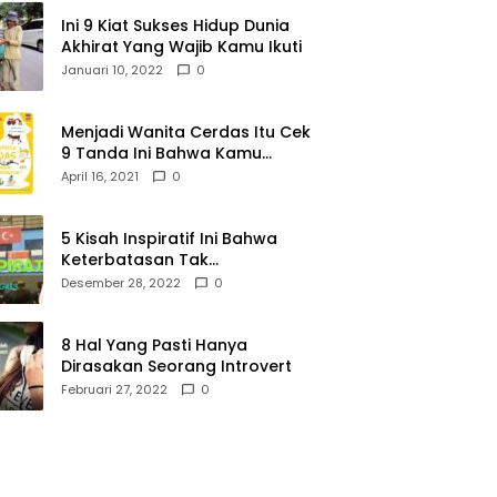
Ini 9 Kiat Sukses Hidup Dunia
Akhirat Yang Wajib Kamu Ikuti
Januari 10, 2022
0
Menjadi Wanita Cerdas Itu Cek
9 Tanda Ini Bahwa Kamu
Memang Wanita Cerdas
April 16, 2021
0
5 Kisah Inspiratif Ini Bahwa
Keterbatasan Tak
Menghalangi Segalanya
Desember 28, 2022
0
8 Hal Yang Pasti Hanya
Dirasakan Seorang Introvert
Februari 27, 2022
0