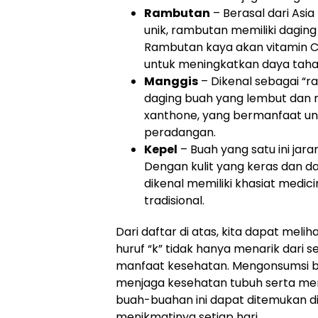
Rambutan
– Berasal dari Asi
unik, rambutan memiliki dagin
Rambutan kaya akan vitamin C 
untuk meningkatkan daya taha
Manggis
– Dikenal sebagai “ra
daging buah yang lembut dan m
xanthone, yang bermanfaat un
peradangan.
Kepel
– Buah yang satu ini jara
Dengan kulit yang keras dan d
dikenal memiliki khasiat med
tradisional.
Dari daftar di atas, kita dapat mel
huruf “k” tidak hanya menarik dar
manfaat kesehatan. Mengonsumsi b
menjaga kesehatan tubuh serta mempe
buah-buahan ini dapat ditemukan di
menikmatinya setiap hari.