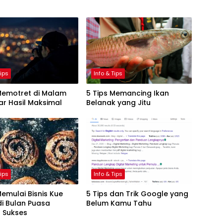
Tips
Info & Tips
Memotret di Malam
5 Tips Memancing Ikan
ar Hasil Maksimal
Belanak yang Jitu
Tips
Info & Tips
Memulai Bisnis Kue
5 Tips dan Trik Google yang
di Bulan Puasa
Belum Kamu Tahu
 Sukses