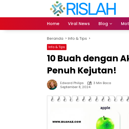
Langsung
ke
konten
Home
Viral News
Blog
Mot
Beranda
Info & Tips
Info & Tips
10 Buah dengan A
Penuh Kejutan!
Edward Philips
3 Min Baca
September 8, 2024