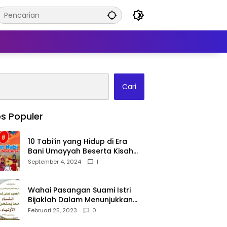
Cari
s Populer
10 Tabi’in yang Hidup di Era
Bani Umayyah Beserta Kisah
Teladan Mereka!
September 4, 2024
1
Wahai Pasangan Suami Istri
Bijaklah Dalam Menunjukkan
Kebahagiaanmu Di Publik
Februari 25, 2023
0