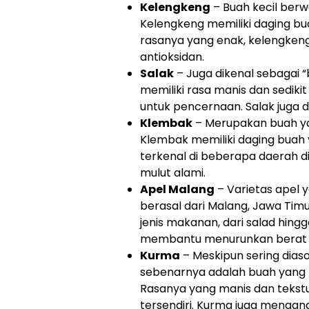
Kelengkeng
– Buah kecil berwa
Kelengkeng memiliki daging bu
rasanya yang enak, kelengkeng 
antioksidan.
Salak
– Juga dikenal sebagai “b
memiliki rasa manis dan sediki
untuk pencernaan. Salak juga 
Klembak
– Merupakan buah ya
Klembak memiliki daging buah y
terkenal di beberapa daerah di
mulut alami.
Apel Malang
– Varietas apel 
berasal dari Malang, Jawa Tim
jenis makanan, dari salad hingg
membantu menurunkan berat 
Kurma
– Meskipun sering dias
sebenarnya adalah buah yang m
Rasanya yang manis dan tekst
tersendiri. Kurma juga mengan