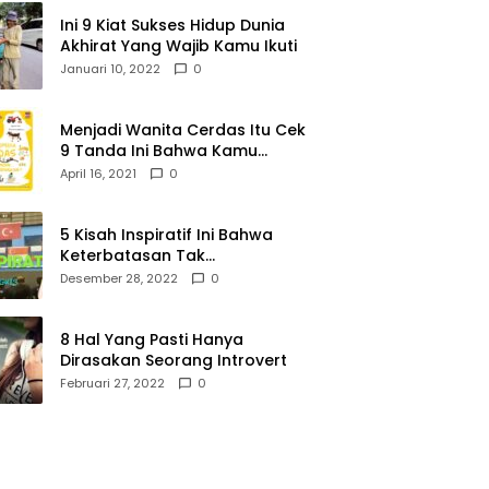
Ini 9 Kiat Sukses Hidup Dunia
Akhirat Yang Wajib Kamu Ikuti
Januari 10, 2022
0
Menjadi Wanita Cerdas Itu Cek
9 Tanda Ini Bahwa Kamu
Memang Wanita Cerdas
April 16, 2021
0
5 Kisah Inspiratif Ini Bahwa
Keterbatasan Tak
Menghalangi Segalanya
Desember 28, 2022
0
8 Hal Yang Pasti Hanya
Dirasakan Seorang Introvert
Februari 27, 2022
0