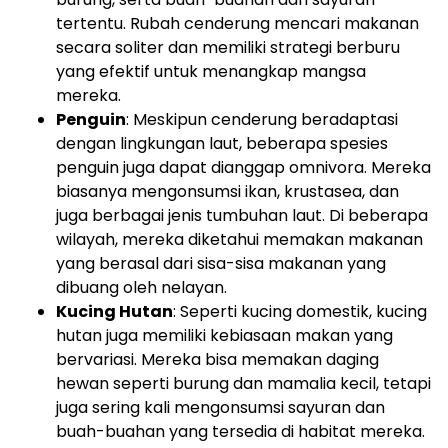
tertentu. Rubah cenderung mencari makanan
secara soliter dan memiliki strategi berburu
yang efektif untuk menangkap mangsa
mereka.
Penguin
: Meskipun cenderung beradaptasi
dengan lingkungan laut, beberapa spesies
penguin juga dapat dianggap omnivora. Mereka
biasanya mengonsumsi ikan, krustasea, dan
juga berbagai jenis tumbuhan laut. Di beberapa
wilayah, mereka diketahui memakan makanan
yang berasal dari sisa-sisa makanan yang
dibuang oleh nelayan.
Kucing Hutan
: Seperti kucing domestik, kucing
hutan juga memiliki kebiasaan makan yang
bervariasi. Mereka bisa memakan daging
hewan seperti burung dan mamalia kecil, tetapi
juga sering kali mengonsumsi sayuran dan
buah-buahan yang tersedia di habitat mereka.