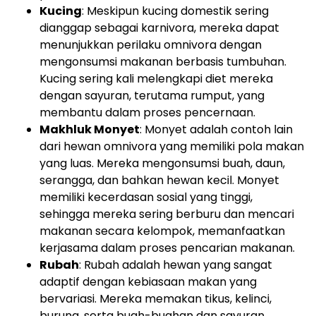
Kucing
: Meskipun kucing domestik sering
dianggap sebagai karnivora, mereka dapat
menunjukkan perilaku omnivora dengan
mengonsumsi makanan berbasis tumbuhan.
Kucing sering kali melengkapi diet mereka
dengan sayuran, terutama rumput, yang
membantu dalam proses pencernaan.
Makhluk Monyet
: Monyet adalah contoh lain
dari hewan omnivora yang memiliki pola makan
yang luas. Mereka mengonsumsi buah, daun,
serangga, dan bahkan hewan kecil. Monyet
memiliki kecerdasan sosial yang tinggi,
sehingga mereka sering berburu dan mencari
makanan secara kelompok, memanfaatkan
kerjasama dalam proses pencarian makanan.
Rubah
: Rubah adalah hewan yang sangat
adaptif dengan kebiasaan makan yang
bervariasi. Mereka memakan tikus, kelinci,
burung, serta buah-buahan dan sayuran