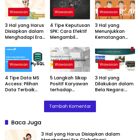
Wawasan
Wawasan
Wawasan
3 Hal yang Harus
4 Tipe Keputusan
3 Hal yang
Disiapkan dalam
SPK: Cara Efektif
Menunjukkan
Menghadapi Era
Mengambil
Kematangan
Globalisasi:
Keputusan yang
Emosional:
Keterampilan
Tepat!
Tanda Dewasa
untuk Sukses
dalam
Menghadapi
Wawasan
Wawasan
Wawasan
Hidup
4 Tipe Data MS
5 Langkah Sikap
3 Hal yang
Access: Pilihan
Positif Karyawan
Dilakukan dalam
Data Terbaik
terhadap
Bela Negara:
untuk Database
Pelanggan: Kunci
Kewajiban Setiap
Anda!
Keberhasilan
Warga Negara
Tambah Komentar
Bisnis Anda!
Indonesia
Baca Juga
3 Hal yang Harus Disiapkan dalam
Menghadapi Era Globalisasi: