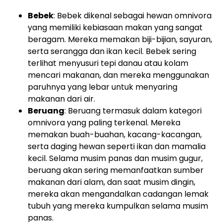
Bebek
: Bebek dikenal sebagai hewan omnivora
yang memiliki kebiasaan makan yang sangat
beragam. Mereka memakan biji-bijian, sayuran,
serta serangga dan ikan kecil. Bebek sering
terlihat menyusuri tepi danau atau kolam
mencari makanan, dan mereka menggunakan
paruhnya yang lebar untuk menyaring
makanan dari air.
Beruang
: Beruang termasuk dalam kategori
omnivora yang paling terkenal. Mereka
memakan buah-buahan, kacang-kacangan,
serta daging hewan seperti ikan dan mamalia
kecil. Selama musim panas dan musim gugur,
beruang akan sering memanfaatkan sumber
makanan dari alam, dan saat musim dingin,
mereka akan mengandalkan cadangan lemak
tubuh yang mereka kumpulkan selama musim
panas.