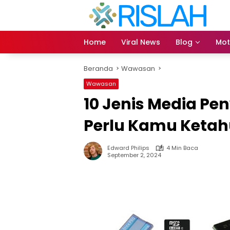
Langsung
ke
konten
Home
Viral News
Blog
Mot
Beranda
Wawasan
Wawasan
10 Jenis Media Pe
Perlu Kamu Ketah
Edward Philips
4 Min Baca
September 2, 2024