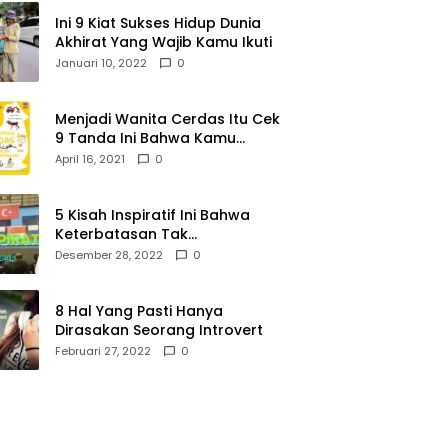
Ini 9 Kiat Sukses Hidup Dunia
Akhirat Yang Wajib Kamu Ikuti
Januari 10, 2022
0
Menjadi Wanita Cerdas Itu Cek
9 Tanda Ini Bahwa Kamu
Memang Wanita Cerdas
April 16, 2021
0
5 Kisah Inspiratif Ini Bahwa
Keterbatasan Tak
Menghalangi Segalanya
Desember 28, 2022
0
8 Hal Yang Pasti Hanya
Dirasakan Seorang Introvert
Februari 27, 2022
0