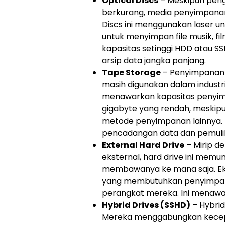
Optical Discs
– Meskipun peng
berkurang, media penyimpanan 
Discs ini menggunakan laser 
untuk menyimpan file musik, f
kapasitas setinggi HDD atau SSD
arsip data jangka panjang.
Tape Storage
– Penyimpanan 
masih digunakan dalam industri 
menawarkan kapasitas penyim
gigabyte yang rendah, meskipu
metode penyimpanan lainnya. 
pencadangan data dan pemuli
External Hard Drive
– Mirip d
eksternal, hard drive ini me
membawanya ke mana saja. Eks
yang membutuhkan penyimpa
perangkat mereka. Ini menawar
Hybrid Drives (SSHD)
– Hybrid
Mereka menggabungkan kecepa