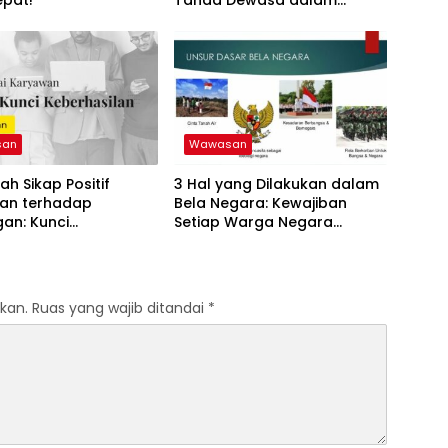
Menghadapi Hidup
san
Wawasan
ah Sikap Positif
3 Hal yang Dilakukan dalam
an terhadap
Bela Negara: Kewajiban
an: Kunci
Setiap Warga Negara
silan Bisnis Anda!
Indonesia
kan.
Ruas yang wajib ditandai
*