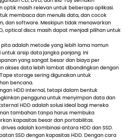
gunaan CD, DVD, dan Blu-ray semakin
optik masih relevan untuk beberapa aplikasi.
untuk membaca dan menulis data, dan cocok
ilm, dan software. Meskipun tidak menawarkan
, optical discs masih dapat menjadi pilihan untuk
pita adalah metode yang lebih lama namun
untuk arsip data jangka panjang. Ini
panan yang sangat besar dan biaya per
n akses data lebih lambat dibandingkan dengan
Tape storage sering digunakan untuk
han bencana.
engan HDD internal, tetapi dalam bentuk
mungkinkan pengguna untuk menyimpan data dan
ternal HDD adalah solusi ideal bagi mereka
nan tambahan tanpa harus membuka
kan kapasitas besar dan portabilitas.
 drives adalah kombinasi antara HDD dan SSD.
tan SSD dengan kapasitas HDD. Dengan cara