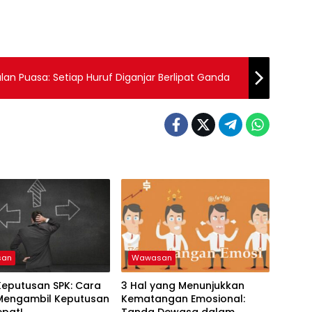
an Puasa: Setiap Huruf Diganjar Berlipat Ganda
san
Wawasan
Keputusan SPK: Cara
3 Hal yang Menunjukkan
 Mengambil Keputusan
Kematangan Emosional:
epat!
Tanda Dewasa dalam