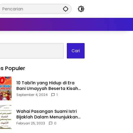
Cari
s Populer
10 Tabi’in yang Hidup di Era
Bani Umayyah Beserta Kisah
Teladan Mereka!
September 4, 2024
1
Wahai Pasangan Suami Istri
Bijaklah Dalam Menunjukkan
Kebahagiaanmu Di Publik
Februari 25, 2023
0