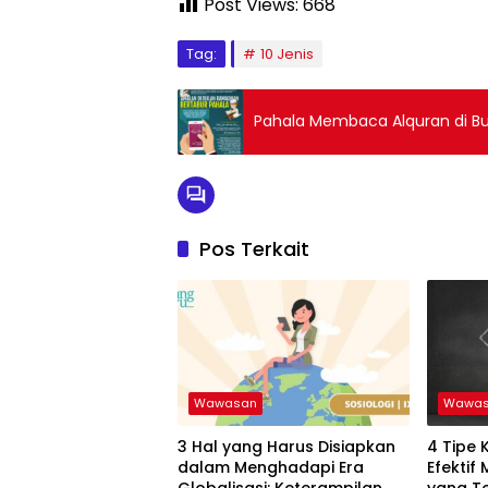
Post Views:
668
Tag:
10 Jenis
Pahala Membaca Alquran di Bul
Pos Terkait
Wawasan
Wawa
3 Hal yang Harus Disiapkan
4 Tipe 
dalam Menghadapi Era
Efektif
Globalisasi: Keterampilan
yang T