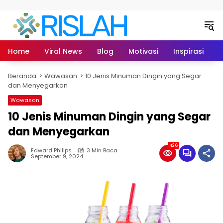
Langsung ke konten
Home
Viral News
Blog
Motivasi
Inspirasi
L
Beranda
Wawasan
10 Jenis Minuman Dingin yang Segar
dan Menyegarkan
Wawasan
10 Jenis Minuman Dingin yang Segar
dan Menyegarkan
426
Edward Philips
3 Min Baca
September 9, 2024