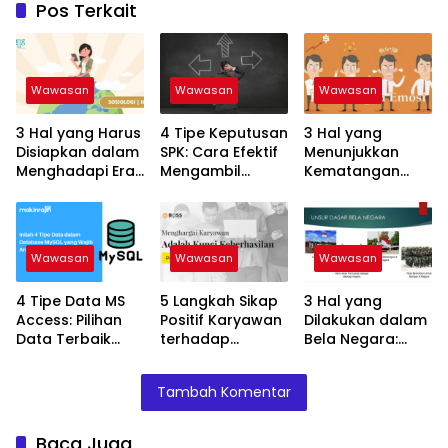
Pos Terkait
Wawasan
Wawasan
Wawasan
3 Hal yang Harus
4 Tipe Keputusan
3 Hal yang
Disiapkan dalam
SPK: Cara Efektif
Menunjukkan
Menghadapi Era
Mengambil
Kematangan
Globalisasi:
Keputusan yang
Emosional:
Keterampilan
Tepat!
Tanda Dewasa
untuk Sukses
dalam
Menghadapi
Wawasan
Wawasan
Wawasan
Hidup
4 Tipe Data MS
5 Langkah Sikap
3 Hal yang
Access: Pilihan
Positif Karyawan
Dilakukan dalam
Data Terbaik
terhadap
Bela Negara:
untuk Database
Pelanggan: Kunci
Kewajiban Setiap
Anda!
Keberhasilan
Warga Negara
Tambah Komentar
Bisnis Anda!
Indonesia
Baca Juga