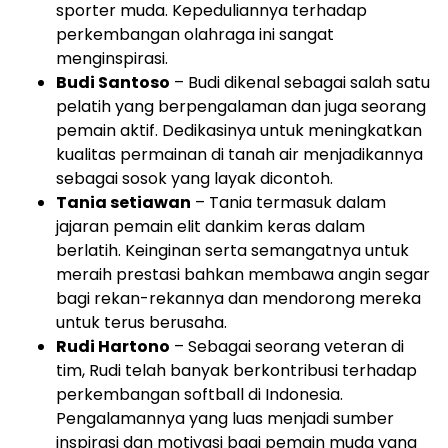
sporter muda. Kepeduliannya terhadap
perkembangan olahraga ini sangat
menginspirasi.
Budi Santoso
– Budi dikenal sebagai salah satu
pelatih yang berpengalaman dan juga seorang
pemain aktif. Dedikasinya untuk meningkatkan
kualitas permainan di tanah air menjadikannya
sebagai sosok yang layak dicontoh.
Tania setiawan
– Tania termasuk dalam
jajaran pemain elit dankim keras dalam
berlatih. Keinginan serta semangatnya untuk
meraih prestasi bahkan membawa angin segar
bagi rekan-rekannya dan mendorong mereka
untuk terus berusaha.
Rudi Hartono
– Sebagai seorang veteran di
tim, Rudi telah banyak berkontribusi terhadap
perkembangan softball di Indonesia.
Pengalamannya yang luas menjadi sumber
inspirasi dan motivasi bagi pemain muda yang