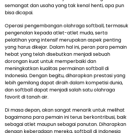
semangat dan usaha yang tak kenal henti, apa pun
bisa dicapai.
Operasi pengembangan olahraga softball, termasuk
pengenalan kepada atlet-atlet muda, serta
pelatihan yang intensif merupakan aspek penting
yang harus dikejar. Dalam hal ini, peran para pemain
hebat yang telah disebutkan menjadi sebuah
dorongan kuat untuk memperbaiki dan
meningkatkan kualitas permainan softball di
Indonesia. Dengan begitu, diharapkan prestasi yang
lebih gemilang dapat diraih dalam kompetisi dunia,
dan softball dapat menjadi salah satu olahraga
favorit di tanah air.
Di masa depan, akan sangat menarik untuk melihat
bagaimana para pemain ini terus berkontribusi, baik
sebagai atlet maupun sebagai panutan. Diharapkan
dengan keberadaan mereka, softball di Indonesia