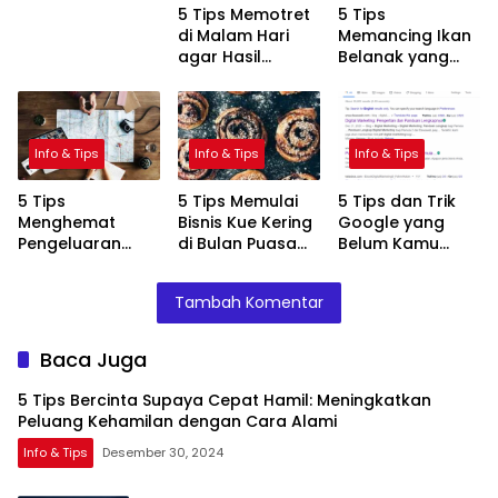
5 Tips Memotret
5 Tips
Kehamilan
di Malam Hari
Memancing Ikan
dengan Cara
agar Hasil
Belanak yang
Alami
Maksimal
Jitu
Info & Tips
Info & Tips
Info & Tips
5 Tips
5 Tips Memulai
5 Tips dan Trik
Menghemat
Bisnis Kue Kering
Google yang
Pengeluaran
di Bulan Puasa
Belum Kamu
Saat Perjalanan
dengan Sukses
Tahu
Liburan
Tambah Komentar
Baca Juga
5 Tips Bercinta Supaya Cepat Hamil: Meningkatkan
Peluang Kehamilan dengan Cara Alami
Info & Tips
Desember 30, 2024