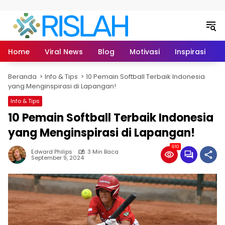
Langsung ke konten
Home
Viral News
Blog
Motivasi
Inspirasi
L
Beranda
Info & Tips
10 Pemain Softball Terbaik Indonesia
yang Menginspirasi di Lapangan!
Info & Tips
10 Pemain Softball Terbaik Indonesia
yang Menginspirasi di Lapangan!
910
Edward Philips
3 Min Baca
September 9, 2024