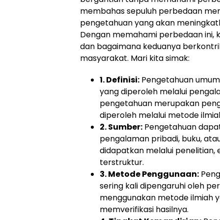
membahas sepuluh perbedaan mend
pengetahuan yang akan meningkatk
Dengan memahami perbedaan ini, ki
dan bagaimana keduanya berkontri
masyarakat. Mari kita simak:
1. Definisi:
Pengetahuan umumn
yang diperoleh melalui penga
pengetahuan merupakan penget
diperoleh melalui metode ilmia
2. Sumber:
Pengetahuan dapat 
pengalaman pribadi, buku, atau i
didapatkan melalui penelitian,
terstruktur.
3. Metode Penggunaan:
Penge
sering kali dipengaruhi oleh pe
menggunakan metode ilmiah yan
memverifikasi hasilnya.