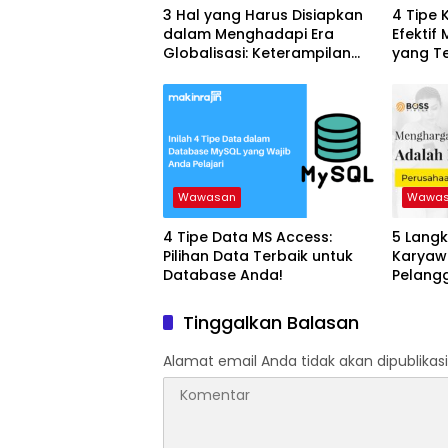
3 Hal yang Harus Disiapkan
4 Tipe 
dalam Menghadapi Era
Efektif
Globalisasi: Keterampilan
yang T
untuk Sukses
Wawasan
Wawa
4 Tipe Data MS Access:
5 Langk
Pilihan Data Terbaik untuk
Karyaw
Database Anda!
Pelangg
Keberha
Tinggalkan Balasan
Alamat email Anda tidak akan dipublikasi