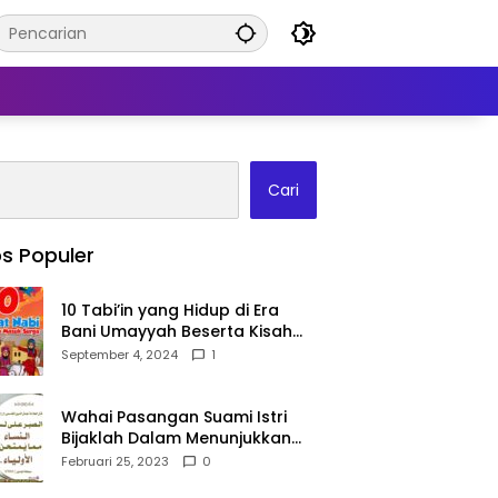
Cari
s Populer
10 Tabi’in yang Hidup di Era
Bani Umayyah Beserta Kisah
Teladan Mereka!
September 4, 2024
1
Wahai Pasangan Suami Istri
Bijaklah Dalam Menunjukkan
Kebahagiaanmu Di Publik
Februari 25, 2023
0