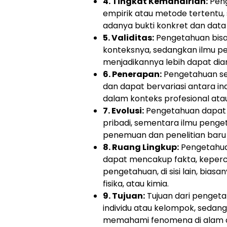
4. Tingkat Kemandirian:
Peng
empirik atau metode tertentu
adanya bukti konkret dan data
5. Validitas:
Pengetahuan bisa
konteksnya, sedangkan ilmu pen
menjadikannya lebih dapat dia
6. Penerapan:
Pengetahuan ser
dan dapat bervariasi antara i
dalam konteks profesional ata
7. Evolusi:
Pengetahuan dapat 
pribadi, sementara ilmu penget
penemuan dan penelitian baru 
8. Ruang Lingkup:
Pengetahuan
dapat mencakup fakta, keperc
pengetahuan, di sisi lain, biasan
fisika, atau kimia.
9. Tujuan:
Tujuan dari penget
individu atau kelompok, sedan
memahami fenomena di alam d