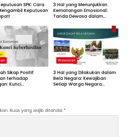
Keputusan SPK: Cara
3 Hal yang Menunjukkan
 Mengambil Keputusan
Kematangan Emosional:
epat!
Tanda Dewasa dalam
Menghadapi Hidup
san
Wawasan
ah Sikap Positif
3 Hal yang Dilakukan dalam
an terhadap
Bela Negara: Kewajiban
an: Kunci
Setiap Warga Negara
silan Bisnis Anda!
Indonesia
kan.
Ruas yang wajib ditandai
*