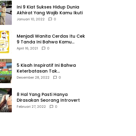
Ini 9 Kiat Sukses Hidup Dunia
Akhirat Yang Wajib Kamu Ikuti
Januari 10, 2022
0
Menjadi Wanita Cerdas Itu Cek
9 Tanda Ini Bahwa Kamu
Memang Wanita Cerdas
April 16, 2021
0
5 Kisah Inspiratif Ini Bahwa
Keterbatasan Tak
Menghalangi Segalanya
Desember 28, 2022
0
8 Hal Yang Pasti Hanya
Dirasakan Seorang Introvert
Februari 27, 2022
0