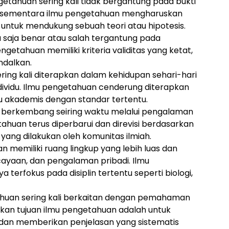
etahuan sering kali tidak bergantung pada bukti
, sementara ilmu pengetahuan mengharuskan
 untuk mendukung sebuah teori atau hipotesis.
 saja benar atau salah tergantung pada
getahuan memiliki kriteria validitas yang ketat,
ndalkan.
ing kali diterapkan dalam kehidupan sehari-hari
ndividu. Ilmu pengetahuan cenderung diterapkan
u akademis dengan standar tertentu.
berkembang seiring waktu melalui pengalaman
ahuan terus diperbarui dan direvisi berdasarkan
yang dilakukan oleh komunitas ilmiah.
 memiliki ruang lingkup yang lebih luas dan
ayaan, dan pengalaman pribadi. Ilmu
ya terfokus pada disiplin tertentu seperti biologi,
ahuan sering kali berkaitan dengan pemahaman
gkan tujuan ilmu pengetahuan adalah untuk
an memberikan penjelasan yang sistematis