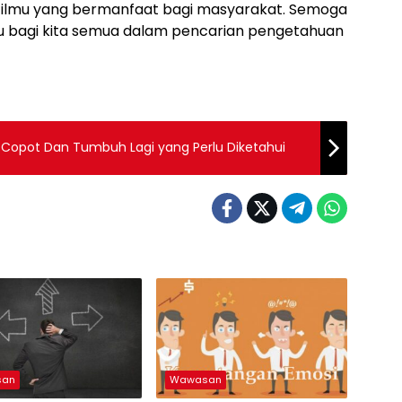
ilmu yang bermanfaat bagi masyarakat. Semoga
 bagi kita semua dalam pencarian pengetahuan
Penafsiran Unik: Arti Mimpi Gigi Copot Dan Tumbuh Lagi yang Perlu Diketahui
san
Wawasan