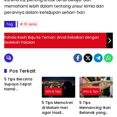
memahami lebih dalam tentang unsur kimia dan
perannya dalam kehidupan sehari-hari.
Tag:
10 Jenis
Pahala Kasih Baju ke Teman: Amal Kebaikan dengan
Sedekah Pakaian
Pos Terkait
5 Tips Bercinta
Supaya Cepat
Hamil:
Info & Tips
Info & Tips
Meningkatkan
Peluang
5 Tips Memotret
5 Tips
Kehamilan
di Malam Hari
Memancing Ikan
dengan Cara
agar Hasil
Belanak yang
Alami