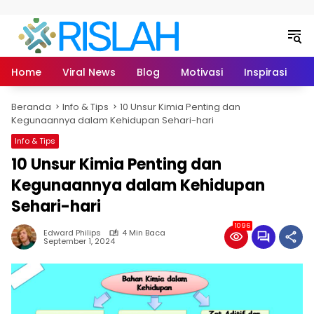
Langsung ke konten
Home
Viral News
Blog
Motivasi
Inspirasi
L
Beranda
Info & Tips
10 Unsur Kimia Penting dan
Kegunaannya dalam Kehidupan Sehari-hari
Info & Tips
10 Unsur Kimia Penting dan
Kegunaannya dalam Kehidupan
Sehari-hari
1096
Edward Philips
4 Min Baca
September 1, 2024