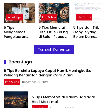
Maksimal
Jitu
Info & Tips
Info & Tips
Info & Tips
5 Tips
5 Tips Memulai
5 Tips dan Trik
Menghemat
Bisnis Kue Kering
Google yang
Pengeluaran
di Bulan Puasa
Belum Kamu
Saat Perjalanan
dengan Sukses
Tahu
Liburan
Tambah Komentar
Baca Juga
5 Tips Bercinta Supaya Cepat Hamil: Meningkatkan
Peluang Kehamilan dengan Cara Alami
Info & Tips
Desember 30, 2024
5 Tips Memotret di Malam Hari agar
Hasil Maksimal