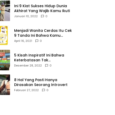
Ini 9 Kiat Sukses Hidup Dunia
Akhirat Yang Wajib Kamu Ikuti
Januari 10, 2022
0
Menjadi Wanita Cerdas Itu Cek
9 Tanda Ini Bahwa Kamu
Memang Wanita Cerdas
April 16, 2021
0
5 Kisah Inspiratif Ini Bahwa
Keterbatasan Tak
Menghalangi Segalanya
Desember 28, 2022
0
8 Hal Yang Pasti Hanya
Dirasakan Seorang Introvert
Februari 27, 2022
0