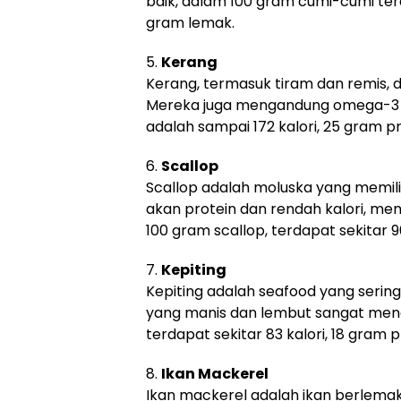
baik, dalam 100 gram cumi-cumi terda
gram lemak.
5.
Kerang
Kerang, termasuk tiram dan remis, d
Mereka juga mengandung omega-3 dan
adalah sampai 172 kalori, 25 gram p
6.
Scallop
Scallop adalah moluska yang memili
akan protein dan rendah kalori, m
100 gram scallop, terdapat sekitar 9
7.
Kepiting
Kepiting adalah seafood yang sering 
yang manis dan lembut sangat meng
terdapat sekitar 83 kalori, 18 gram 
8.
Ikan Mackerel
Ikan mackerel adalah ikan berlema