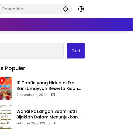
Cari
s Populer
10 Tabi’in yang Hidup di Era
Bani Umayyah Beserta Kisah
Teladan Mereka!
September 4, 2024
1
Wahai Pasangan Suami Istri
Bijaklah Dalam Menunjukkan
Kebahagiaanmu Di Publik
Februari 25, 2023
0