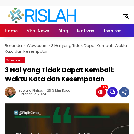
Langsung ke konten
Home
Viral News
Blog
Motivasi
Inspirasi
L
Beranda
Wawasan
3 Hal yang Tidak Dapat Kembali: Waktu
Kata dan Kesempatan
Wawasan
3 Hal yang Tidak Dapat Kembali:
Waktu Kata dan Kesempatan
585
Edward Philips
3 Min Baca
Oktober 12, 2024