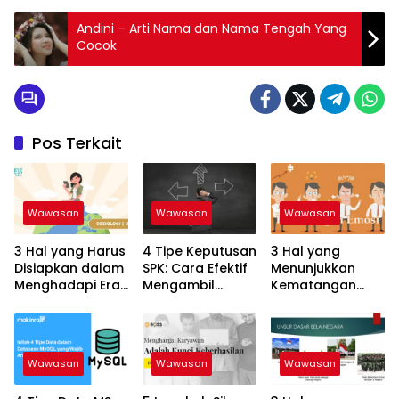
Andini – Arti Nama dan Nama Tengah Yang
Cocok
Pos Terkait
Wawasan
Wawasan
Wawasan
3 Hal yang Harus
4 Tipe Keputusan
3 Hal yang
Disiapkan dalam
SPK: Cara Efektif
Menunjukkan
Menghadapi Era
Mengambil
Kematangan
Globalisasi:
Keputusan yang
Emosional:
Keterampilan
Tepat!
Tanda Dewasa
untuk Sukses
dalam
Menghadapi
Wawasan
Wawasan
Wawasan
Hidup