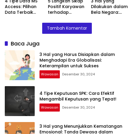
4 Tipe Data MS
5 Langkah Sikap
3 Hal yang
Access: Pilihan
Positif Karyawan
Dilakukan dalam
Data Terbaik
terhadap
Bela Negara:
untuk Database
Pelanggan: Kunci
Kewajiban Setiap
Anda!
Keberhasilan
Warga Negara
Tambah Komentar
Bisnis Anda!
Indonesia
Baca Juga
3 Hal yang Harus Disiapkan dalam
Menghadapi Era Globalisasi:
Keterampilan untuk Sukses
Wawasan
Desember 30, 2024
4 Tipe Keputusan SPK: Cara Efektif
Mengambil Keputusan yang Tepat!
Wawasan
Desember 30, 2024
3 Hal yang Menunjukkan Kematangan
Emosional: Tanda Dewasa dalam