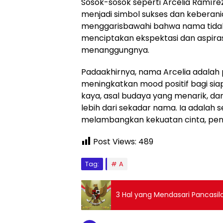
Sosok-sosok seperti Arcelia Ramír
menjadi simbol sukses dan keberania
menggarisbawahi bahwa nama tidak h
menciptakan ekspektasi dan aspirasi
menanggungnya.
Padaakhirnya, nama Arcelia adalah 
meningkatkan mood positif bagi si
kaya, asal budaya yang menarik, da
lebih dari sekadar nama. Ia adalah 
melambangkan kekuatan cinta, pen
Post Views:
489
Tag:
A
3 Hal yang Mendasari Pancasila 