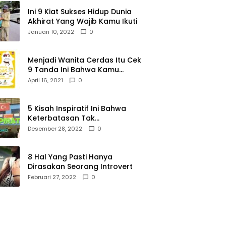
Ini 9 Kiat Sukses Hidup Dunia
Akhirat Yang Wajib Kamu Ikuti
Januari 10, 2022
0
Menjadi Wanita Cerdas Itu Cek
9 Tanda Ini Bahwa Kamu
Memang Wanita Cerdas
April 16, 2021
0
5 Kisah Inspiratif Ini Bahwa
Keterbatasan Tak
Menghalangi Segalanya
Desember 28, 2022
0
8 Hal Yang Pasti Hanya
Dirasakan Seorang Introvert
Februari 27, 2022
0