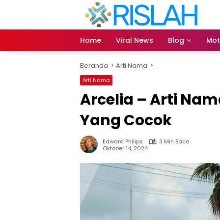
Langsung
ke
konten
Home
Viral News
Blog
Mot
Beranda
Arti Nama
Arti Nama
Arcelia – Arti N
Yang Cocok
Edward Philips
3 Min Baca
Oktober 14, 2024