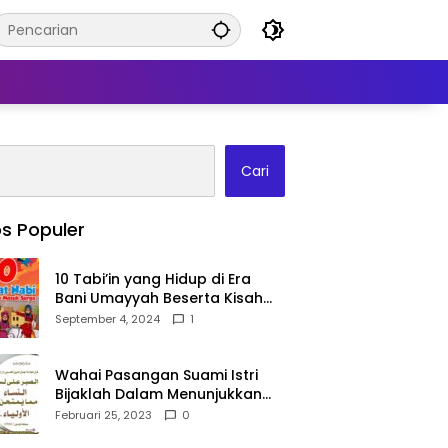
Cari
s Populer
10 Tabi’in yang Hidup di Era
Bani Umayyah Beserta Kisah
Teladan Mereka!
September 4, 2024
1
Wahai Pasangan Suami Istri
Bijaklah Dalam Menunjukkan
Kebahagiaanmu Di Publik
Februari 25, 2023
0