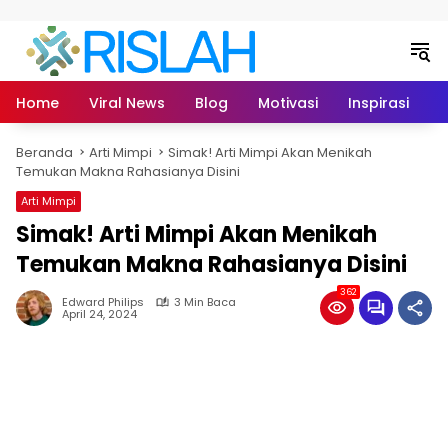
Langsung ke konten
Home
Viral News
Blog
Motivasi
Inspirasi
L
Beranda
Arti Mimpi
Simak! Arti Mimpi Akan Menikah
Temukan Makna Rahasianya Disini
Arti Mimpi
Simak! Arti Mimpi Akan Menikah
Temukan Makna Rahasianya Disini
362
Edward Philips
3 Min Baca
April 24, 2024