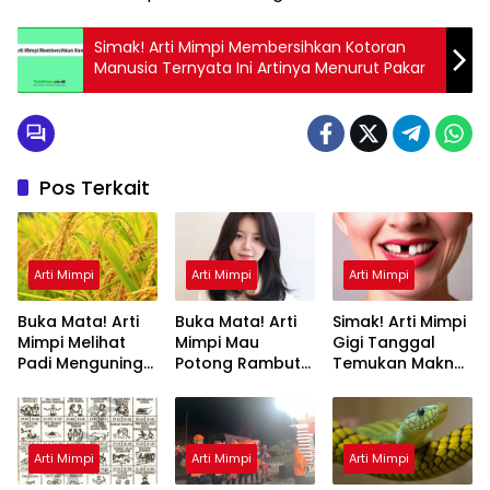
Simak! Arti Mimpi Membersihkan Kotoran
Manusia Ternyata Ini Artinya Menurut Pakar
Pos Terkait
Arti Mimpi
Arti Mimpi
Arti Mimpi
Buka Mata! Arti
Buka Mata! Arti
Simak! Arti Mimpi
Mimpi Melihat
Mimpi Mau
Gigi Tanggal
Padi Menguning
Potong Rambut
Temukan Makna
yang Perlu
Tapi Tidak Jadi :
Rahasianya Disini
Diketahui
Ini Penjelasannya
Arti Mimpi
Arti Mimpi
Arti Mimpi