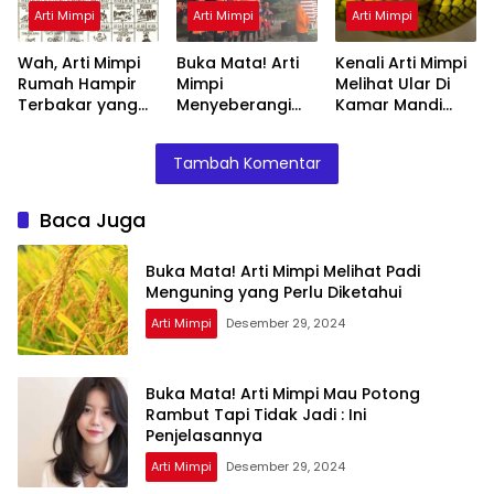
Arti Mimpi
Arti Mimpi
Arti Mimpi
Wah, Arti Mimpi
Buka Mata! Arti
Kenali Arti Mimpi
Rumah Hampir
Mimpi
Melihat Ular Di
Terbakar yang
Menyeberangi
Kamar Mandi
Perlu Diketahui
Sungai Bersama
Menurut Islam :
Teman Ternyata
Ini Penjelasannya
Tambah Komentar
Ini Artinya
Menurut Pakar
Baca Juga
Buka Mata! Arti Mimpi Melihat Padi
Menguning yang Perlu Diketahui
Arti Mimpi
Desember 29, 2024
Buka Mata! Arti Mimpi Mau Potong
Rambut Tapi Tidak Jadi : Ini
Penjelasannya
Arti Mimpi
Desember 29, 2024