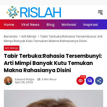
Langsung ke konten
Home
Viral News
Blog
Motivasi
Inspirasi
L
Beranda
Arti Mimpi
Tabir Terbuka:Rahasia Tersembunyi: Arti
Mimpi Banyak Kutu Temukan Makna Rahasianya Disini
Arti Mimpi
Tabir Terbuka:Rahasia Tersembunyi:
Arti Mimpi Banyak Kutu Temukan
Makna Rahasianya Disini
295
Edward Philips
3 Min Baca
April 28, 2024