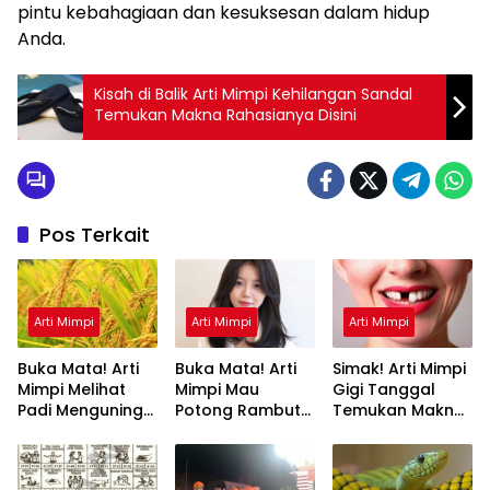
pintu kebahagiaan dan kesuksesan dalam hidup
Anda.
Kisah di Balik Arti Mimpi Kehilangan Sandal
Temukan Makna Rahasianya Disini
Pos Terkait
Arti Mimpi
Arti Mimpi
Arti Mimpi
Buka Mata! Arti
Buka Mata! Arti
Simak! Arti Mimpi
Mimpi Melihat
Mimpi Mau
Gigi Tanggal
Padi Menguning
Potong Rambut
Temukan Makna
yang Perlu
Tapi Tidak Jadi :
Rahasianya Disini
Diketahui
Ini Penjelasannya