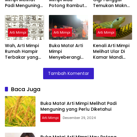
Padi Menguning
Potong Rambut
Temukan Makna
yang Perlu
Tapi Tidak Jadi :
Rahasianya Disini
Diketahui
Ini Penjelasannya
Arti Mimpi
Arti Mimpi
Arti Mimpi
Wah, Arti Mimpi
Buka Mata! Arti
Kenali Arti Mimpi
Rumah Hampir
Mimpi
Melihat Ular Di
Terbakar yang
Menyeberangi
Kamar Mandi
Perlu Diketahui
Sungai Bersama
Menurut Islam :
Teman Ternyata
Ini Penjelasannya
Tambah Komentar
Ini Artinya
Menurut Pakar
Baca Juga
Buka Mata! Arti Mimpi Melihat Padi
Menguning yang Perlu Diketahui
Arti Mimpi
Desember 29, 2024