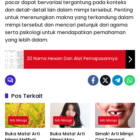
pacar dapat bervariasi tergantung pada konteks
dan detail-detail lain dalam mimpi tersebut. Penting
untuk merenungkan makna yang terkandung dalam
mimpi tersebut dan mencari petunjuk dari agama
serta psikologi untuk mendapatkan pemahaman
yang lebih dalam.
20 Nama Hewan Dan Alat Pernapasannya
Pos Terkait
Arti Mimpi
Arti Mimpi
Arti Mimpi
Buka Mata! Arti
Buka Mata! Arti
Simak! Arti Mimpi
Mimpi Melihat
Mimpi Mau
Gigi Tanggal