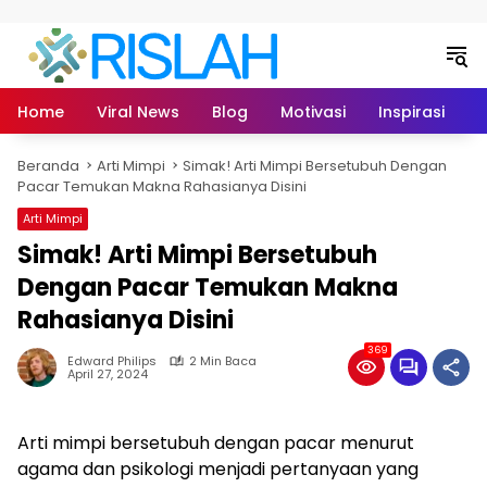
Langsung ke konten
Home
Viral News
Blog
Motivasi
Inspirasi
L
Beranda
Arti Mimpi
Simak! Arti Mimpi Bersetubuh Dengan
Pacar Temukan Makna Rahasianya Disini
Arti Mimpi
Simak! Arti Mimpi Bersetubuh
Dengan Pacar Temukan Makna
Rahasianya Disini
369
Edward Philips
2 Min Baca
April 27, 2024
Arti mimpi bersetubuh dengan pacar menurut
agama dan psikologi menjadi pertanyaan yang