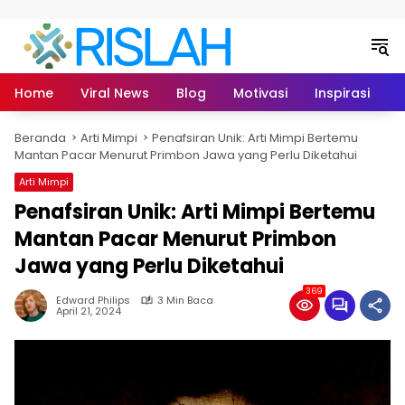
Langsung ke konten
Home
Viral News
Blog
Motivasi
Inspirasi
L
Beranda
Arti Mimpi
Penafsiran Unik: Arti Mimpi Bertemu
Mantan Pacar Menurut Primbon Jawa yang Perlu Diketahui
Arti Mimpi
Penafsiran Unik: Arti Mimpi Bertemu
Mantan Pacar Menurut Primbon
Jawa yang Perlu Diketahui
369
Edward Philips
3 Min Baca
April 21, 2024