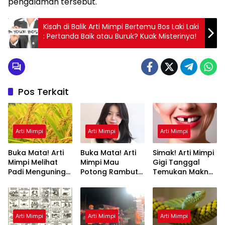
pengalaman tersebut.
Kisah di Balik Arti Mimpi Bertemu Bos Laki Laki
: Pertanda Baik atau Buruk? Kuak Misterinya!
Pos Terkait
Arti Mimpi
Arti Mimpi
Arti Mimpi
Buka Mata! Arti
Buka Mata! Arti
Simak! Arti Mimpi
Mimpi Melihat
Mimpi Mau
Gigi Tanggal
Padi Menguning
Potong Rambut
Temukan Makna
yang Perlu
Tapi Tidak Jadi :
Rahasianya Disini
Diketahui
Ini Penjelasannya
Arti Mimpi
Arti Mimpi
Arti Mimpi