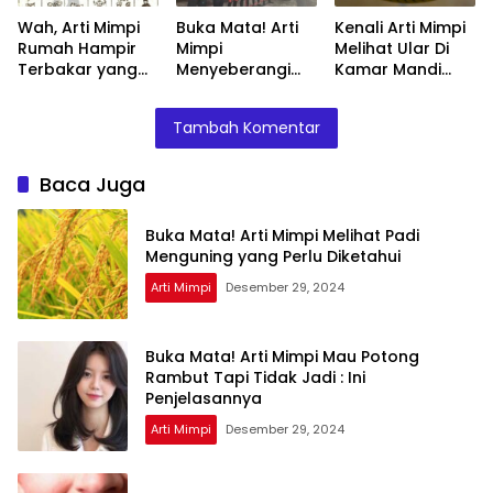
Wah, Arti Mimpi
Buka Mata! Arti
Kenali Arti Mimpi
Rumah Hampir
Mimpi
Melihat Ular Di
Terbakar yang
Menyeberangi
Kamar Mandi
Perlu Diketahui
Sungai Bersama
Menurut Islam :
Teman Ternyata
Ini Penjelasannya
Tambah Komentar
Ini Artinya
Menurut Pakar
Baca Juga
Buka Mata! Arti Mimpi Melihat Padi
Menguning yang Perlu Diketahui
Arti Mimpi
Desember 29, 2024
Buka Mata! Arti Mimpi Mau Potong
Rambut Tapi Tidak Jadi : Ini
Penjelasannya
Arti Mimpi
Desember 29, 2024