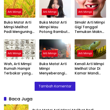
Arti Mimpi
Arti Mimpi
Arti Mimpi
Buka Mata! Arti
Buka Mata! Arti
Simak! Arti Mimpi
Mimpi Melihat
Mimpi Mau
Gigi Tanggal
Padi Menguning
Potong Rambut
Temukan Makna
yang Perlu
Tapi Tidak Jadi :
Rahasianya Disini
Diketahui
Ini Penjelasannya
Arti Mimpi
Arti Mimpi
Arti Mimpi
Wah, Arti Mimpi
Buka Mata! Arti
Kenali Arti Mimpi
Rumah Hampir
Mimpi
Melihat Ular Di
Terbakar yang
Menyeberangi
Kamar Mandi
Perlu Diketahui
Sungai Bersama
Menurut Islam :
Teman Ternyata
Ini Penjelasannya
Tambah Komentar
Ini Artinya
Menurut Pakar
Baca Juga