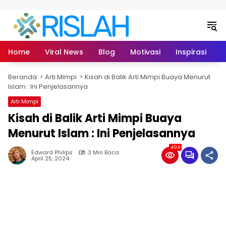
Langsung ke konten
Home
Viral News
Blog
Motivasi
Inspirasi
L
Beranda
Arti Mimpi
Kisah di Balik Arti Mimpi Buaya Menurut
Islam : Ini Penjelasannya
Arti Mimpi
Kisah di Balik Arti Mimpi Buaya
Menurut Islam : Ini Penjelasannya
494
Edward Philips
3 Min Baca
April 25, 2024