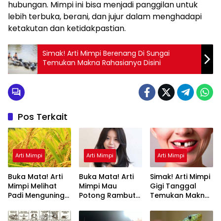
hubungan. Mimpi ini bisa menjadi panggilan untuk
lebih terbuka, berani, dan jujur dalam menghadapi
ketakutan dan ketidakpastian.
Simak! Arti Mimpi Berenang Di Sungai
Temukan Makna Rahasianya Disini
Pos Terkait
Arti Mimpi
Arti Mimpi
Arti Mimpi
Buka Mata! Arti
Buka Mata! Arti
Simak! Arti Mimpi
Mimpi Melihat
Mimpi Mau
Gigi Tanggal
Padi Menguning
Potong Rambut
Temukan Makna
yang Perlu
Tapi Tidak Jadi :
Rahasianya Disini
Diketahui
Ini Penjelasannya