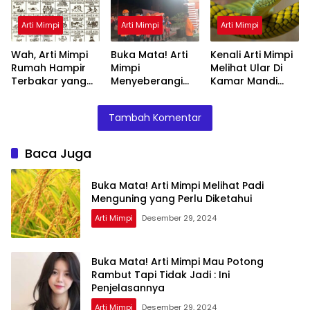
Arti Mimpi
Arti Mimpi
Arti Mimpi
Wah, Arti Mimpi
Buka Mata! Arti
Kenali Arti Mimpi
Rumah Hampir
Mimpi
Melihat Ular Di
Terbakar yang
Menyeberangi
Kamar Mandi
Perlu Diketahui
Sungai Bersama
Menurut Islam :
Teman Ternyata
Ini Penjelasannya
Tambah Komentar
Ini Artinya
Menurut Pakar
Baca Juga
Buka Mata! Arti Mimpi Melihat Padi
Menguning yang Perlu Diketahui
Arti Mimpi
Desember 29, 2024
Buka Mata! Arti Mimpi Mau Potong
Rambut Tapi Tidak Jadi : Ini
Penjelasannya
Arti Mimpi
Desember 29, 2024