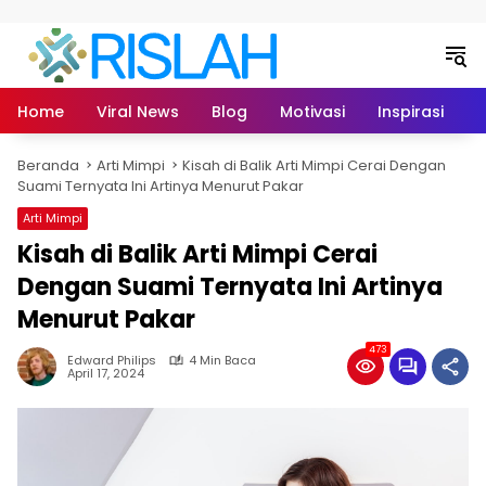
Langsung ke konten
Home
Viral News
Blog
Motivasi
Inspirasi
L
Beranda
Arti Mimpi
Kisah di Balik Arti Mimpi Cerai Dengan
Suami Ternyata Ini Artinya Menurut Pakar
Arti Mimpi
Kisah di Balik Arti Mimpi Cerai
Dengan Suami Ternyata Ini Artinya
Menurut Pakar
473
Edward Philips
4 Min Baca
April 17, 2024