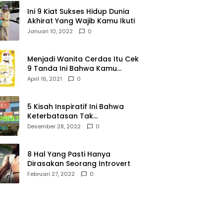
Ini 9 Kiat Sukses Hidup Dunia
Akhirat Yang Wajib Kamu Ikuti
Januari 10, 2022
0
Menjadi Wanita Cerdas Itu Cek
9 Tanda Ini Bahwa Kamu
Memang Wanita Cerdas
April 16, 2021
0
5 Kisah Inspiratif Ini Bahwa
Keterbatasan Tak
Menghalangi Segalanya
Desember 28, 2022
0
8 Hal Yang Pasti Hanya
Dirasakan Seorang Introvert
Februari 27, 2022
0