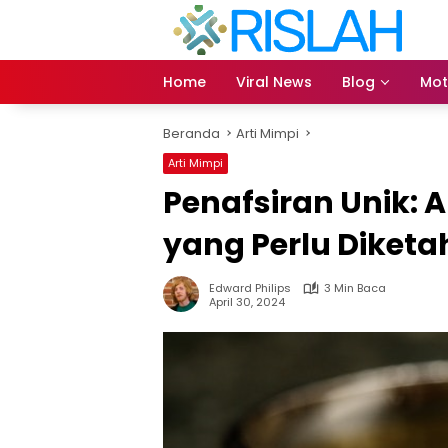
Langsung
ke
konten
Home
Viral News
Blog
Mot
Beranda
Arti Mimpi
Arti Mimpi
Penafsiran Unik: A
yang Perlu Diketa
Edward Philips
3 Min Baca
April 30, 2024