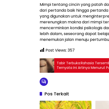
Mimpi tentang cincin yang patah da
dari pertanda baik hingga pertand
yang digunakan untuk menginterpre
merenungkan makna dari mimpi ters
mencerminkan kondisi psikologis d
lebih dalam, seseorang dapat belaja
menemukan jalan menuju pertumbuh
Post Views:
357
Tabir Terbuka:Rahasia Tersem
Ternyata Ini Artinya Menurut P
Pos Terkait