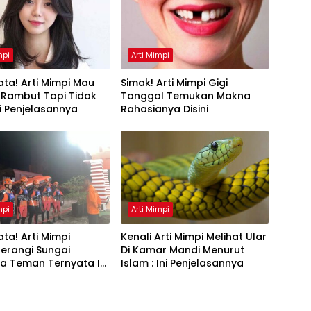
mpi
Arti Mimpi
ta! Arti Mimpi Mau
Simak! Arti Mimpi Gigi
 Rambut Tapi Tidak
Tanggal Temukan Makna
Ini Penjelasannya
Rahasianya Disini
mpi
Arti Mimpi
ta! Arti Mimpi
Kenali Arti Mimpi Melihat Ular
erangi Sungai
Di Kamar Mandi Menurut
a Teman Ternyata Ini
Islam : Ini Penjelasannya
 Menurut Pakar