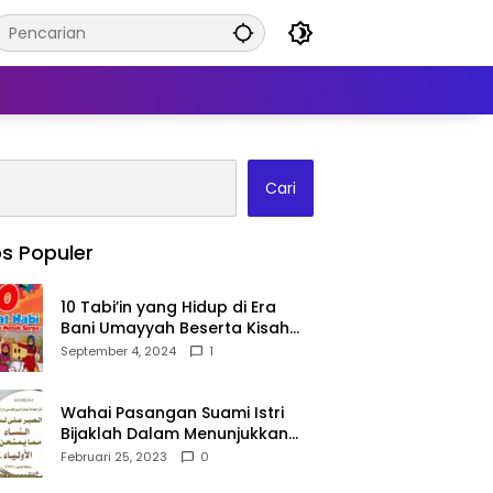
Cari
s Populer
10 Tabi’in yang Hidup di Era
Bani Umayyah Beserta Kisah
Teladan Mereka!
September 4, 2024
1
Wahai Pasangan Suami Istri
Bijaklah Dalam Menunjukkan
Kebahagiaanmu Di Publik
Februari 25, 2023
0