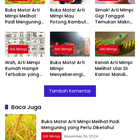
Buka Mata! Arti
Buka Mata! Arti
Simak! Arti Mimpi
Mimpi Melihat
Mimpi Mau
Gigi Tanggal
Padi Menguning
Potong Rambut
Temukan Makna
yang Perlu
Tapi Tidak Jadi :
Rahasianya Disini
Diketahui
Ini Penjelasannya
Arti Mimpi
Arti Mimpi
Arti Mimpi
Wah, Arti Mimpi
Buka Mata! Arti
Kenali Arti Mimpi
Rumah Hampir
Mimpi
Melihat Ular Di
Terbakar yang
Menyeberangi
Kamar Mandi
Perlu Diketahui
Sungai Bersama
Menurut Islam :
Teman Ternyata
Ini Penjelasannya
Tambah Komentar
Ini Artinya
Menurut Pakar
Baca Juga
Buka Mata! Arti Mimpi Melihat Padi
Menguning yang Perlu Diketahui
Arti Mimpi
Desember 29, 2024