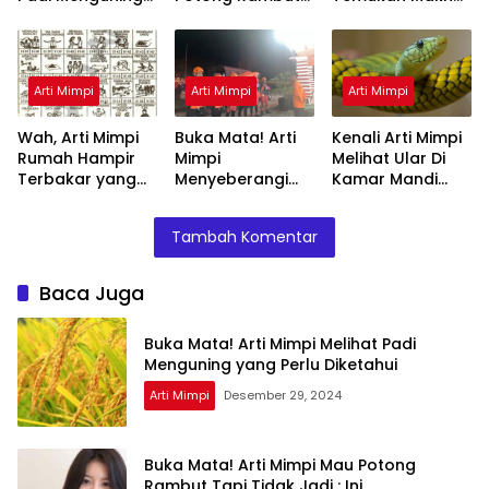
yang Perlu
Tapi Tidak Jadi :
Rahasianya Disini
Diketahui
Ini Penjelasannya
Arti Mimpi
Arti Mimpi
Arti Mimpi
Wah, Arti Mimpi
Buka Mata! Arti
Kenali Arti Mimpi
Rumah Hampir
Mimpi
Melihat Ular Di
Terbakar yang
Menyeberangi
Kamar Mandi
Perlu Diketahui
Sungai Bersama
Menurut Islam :
Teman Ternyata
Ini Penjelasannya
Tambah Komentar
Ini Artinya
Menurut Pakar
Baca Juga
Buka Mata! Arti Mimpi Melihat Padi
Menguning yang Perlu Diketahui
Arti Mimpi
Desember 29, 2024
Buka Mata! Arti Mimpi Mau Potong
Rambut Tapi Tidak Jadi : Ini