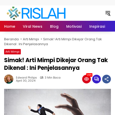
Langsung ke konten
Home
Viral News
Blog
Motivasi
Inspirasi
L
Beranda
Arti Mimpi
Simak! Arti Mimpi Dikejar Orang Tak
Dikenal : Ini Penjelasannya
Arti Mimpi
Simak! Arti Mimpi Dikejar Orang Tak
Dikenal : Ini Penjelasannya
365
Edward Philips
3 Min Baca
April 30, 2024