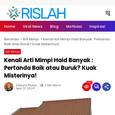
Langsung ke konten
Home
Viral News
Blog
Motivasi
Inspirasi
L
Beranda
Arti Mimpi
Kenali Arti Mimpi Haid Banyak : Pertanda
Baik atau Buruk? Kuak Misterinya!
Arti Mimpi
Kenali Arti Mimpi Haid Banyak :
Pertanda Baik atau Buruk? Kuak
Misterinya!
367
Edward Philips
2 Min Baca
April 21, 2024