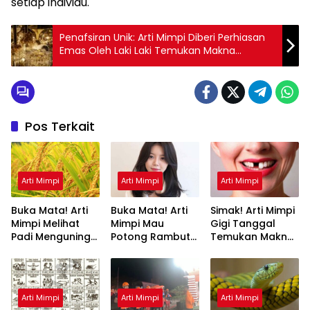
setiap individu.
Penafsiran Unik: Arti Mimpi Diberi Perhiasan
Emas Oleh Laki Laki Temukan Makna
Rahasianya Disini
Pos Terkait
Arti Mimpi
Arti Mimpi
Arti Mimpi
Buka Mata! Arti
Buka Mata! Arti
Simak! Arti Mimpi
Mimpi Melihat
Mimpi Mau
Gigi Tanggal
Padi Menguning
Potong Rambut
Temukan Makna
yang Perlu
Tapi Tidak Jadi :
Rahasianya Disini
Diketahui
Ini Penjelasannya
Arti Mimpi
Arti Mimpi
Arti Mimpi