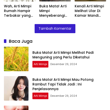
Wah, Arti Mimpi
Buka Mata! Arti
Kenali Arti Mimpi
Rumah Hampir
Mimpi
Melihat Ular Di
Terbakar yang
Menyeberangi
Kamar Mandi
Perlu Diketahui
Sungai Bersama
Menurut Islam :
Teman Ternyata
Ini Penjelasannya
Tambah Komentar
Ini Artinya
Menurut Pakar
Baca Juga
Buka Mata! Arti Mimpi Melihat Padi
Menguning yang Perlu Diketahui
Arti Mimpi
Desember 29, 2024
Buka Mata! Arti Mimpi Mau Potong
Rambut Tapi Tidak Jadi : Ini
Penjelasannya
Arti Mimpi
Desember 29, 2024