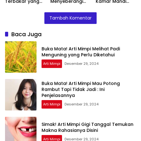
Terbakar yang
Menyeberangi
Kamar Mandi
Perlu Diketahui
Sungai Bersama
Menurut Islam :
Teman Ternyata
Ini Penjelasannya
Tambah Komentar
Ini Artinya
Menurut Pakar
Baca Juga
Buka Mata! Arti Mimpi Melihat Padi
Menguning yang Perlu Diketahui
Arti Mimpi
Desember 29, 2024
Buka Mata! Arti Mimpi Mau Potong
Rambut Tapi Tidak Jadi : Ini
Penjelasannya
Arti Mimpi
Desember 29, 2024
Simak! Arti Mimpi Gigi Tanggal Temukan
Makna Rahasianya Disini
Arti Mimpi
Desember 29, 2024