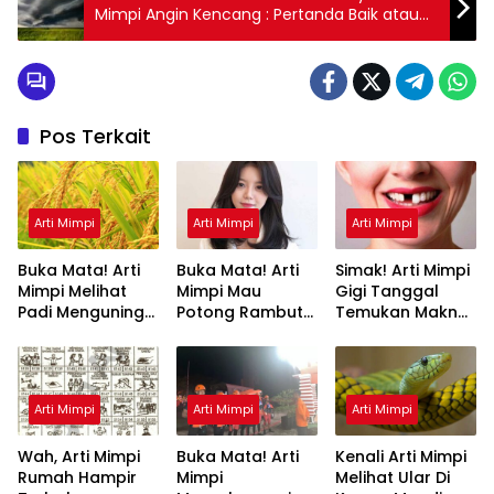
Mimpi Angin Kencang : Pertanda Baik atau
Buruk? Kuak Misterinya!
Pos Terkait
Arti Mimpi
Arti Mimpi
Arti Mimpi
Buka Mata! Arti
Buka Mata! Arti
Simak! Arti Mimpi
Mimpi Melihat
Mimpi Mau
Gigi Tanggal
Padi Menguning
Potong Rambut
Temukan Makna
yang Perlu
Tapi Tidak Jadi :
Rahasianya Disini
Diketahui
Ini Penjelasannya
Arti Mimpi
Arti Mimpi
Arti Mimpi
Wah, Arti Mimpi
Buka Mata! Arti
Kenali Arti Mimpi
Rumah Hampir
Mimpi
Melihat Ular Di