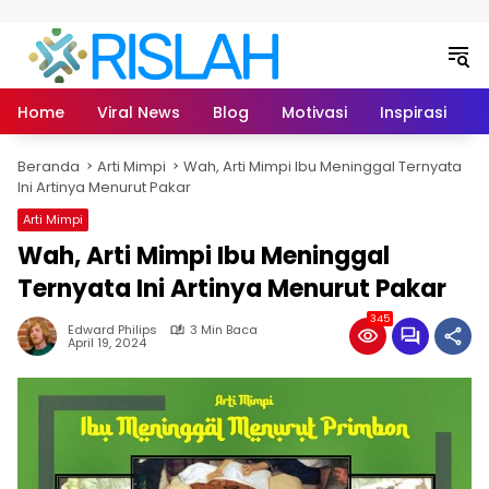
Langsung ke konten
Home
Viral News
Blog
Motivasi
Inspirasi
L
Beranda
Arti Mimpi
Wah, Arti Mimpi Ibu Meninggal Ternyata
Ini Artinya Menurut Pakar
Arti Mimpi
Wah, Arti Mimpi Ibu Meninggal
Ternyata Ini Artinya Menurut Pakar
345
Edward Philips
3 Min Baca
April 19, 2024