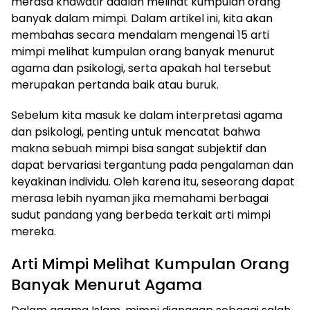
merasa khawatir adalah melihat kumpulan orang
banyak dalam mimpi. Dalam artikel ini, kita akan
membahas secara mendalam mengenai 15 arti
mimpi melihat kumpulan orang banyak menurut
agama dan psikologi, serta apakah hal tersebut
merupakan pertanda baik atau buruk.
Sebelum kita masuk ke dalam interpretasi agama
dan psikologi, penting untuk mencatat bahwa
makna sebuah mimpi bisa sangat subjektif dan
dapat bervariasi tergantung pada pengalaman dan
keyakinan individu. Oleh karena itu, seseorang dapat
merasa lebih nyaman jika memahami berbagai
sudut pandang yang berbeda terkait arti mimpi
mereka.
Arti Mimpi Melihat Kumpulan Orang
Banyak Menurut Agama