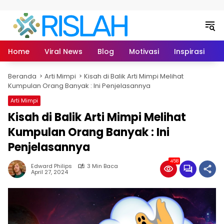
Langsung ke konten
Home
Viral News
Blog
Motivasi
Inspirasi
L
Beranda
Arti Mimpi
Kisah di Balik Arti Mimpi Melihat
Kumpulan Orang Banyak : Ini Penjelasannya
Arti Mimpi
Kisah di Balik Arti Mimpi Melihat
Kumpulan Orang Banyak : Ini
Penjelasannya
458
Edward Philips
3 Min Baca
April 27, 2024