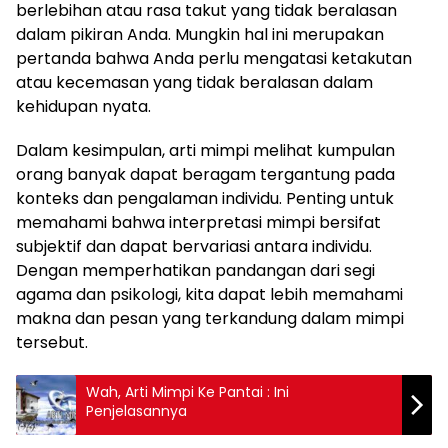
berlebihan atau rasa takut yang tidak beralasan
dalam pikiran Anda. Mungkin hal ini merupakan
pertanda bahwa Anda perlu mengatasi ketakutan
atau kecemasan yang tidak beralasan dalam
kehidupan nyata.
Dalam kesimpulan, arti mimpi melihat kumpulan
orang banyak dapat beragam tergantung pada
konteks dan pengalaman individu. Penting untuk
memahami bahwa interpretasi mimpi bersifat
subjektif dan dapat bervariasi antara individu.
Dengan memperhatikan pandangan dari segi
agama dan psikologi, kita dapat lebih memahami
makna dan pesan yang terkandung dalam mimpi
tersebut.
Wah, Arti Mimpi Ke Pantai : Ini
Penjelasannya