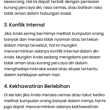
seseorang. Hal ini dapat terkait dengan perasaan
kurang percaya diri, rasa cemas, atau bahkan rasa
tidak aman dalam hubungan sosial.
3. Konflik Internal
Jika Anda sering bermimpi melihat kumpulan orang
banyak dan merasa tidak nyaman atau tertekan
dalam mimpi tersebut, hal ini mungkin
mencerminkan adanya konflik internal dalam diri
Anda. Mungkin Anda sedang mengalami perasaan
tidak aman atau kurang percaya diri dalam
menghadapi interaksi sosial atau situasi tertentu
dalam kehidupan sehari-hari.
4. Kekhawatiran Berlebihan
Di sisi lain, jika Anda merasa cemas atau takut ketika
melihat kumpulan orang banyak dalam mimpi, hal ini
juga dapat mencerminkan adanya kekhawatiran