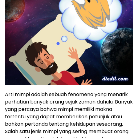
Arti mimpi adalah sebuah fenomena yang menarik
perhatian banyak orang sejak zaman dahulu. Banyak
yang percaya bahwa mimpi memiliki makna
tertentu yang dapat memberikan petunjuk atau
bahkan pertanda tentang kehidupan seseorang.
Salah satu jenis mimpi yang sering membuat orang