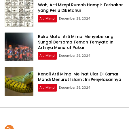
Wah, Arti Mimpi Rumah Hampir Terbakar
yang Perlu Diketahui
Arti Mimpi
Desember 29, 2024
Buka Mata! Arti Mimpi Menyeberangi
Sungai Bersama Teman Ternyata Ini
Artinya Menurut Pakar
Arti Mimpi
Desember 29, 2024
Kenali Arti Mimpi Melihat Ular Di Kamar
Mandi Menurut Islam : Ini Penjelasannya
Arti Mimpi
Desember 29, 2024