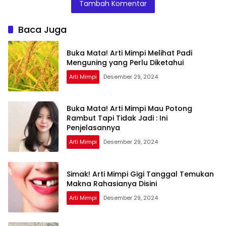
Tambah Komentar
Ini Artinya
Menurut Pakar
Baca Juga
Buka Mata! Arti Mimpi Melihat Padi
Menguning yang Perlu Diketahui
Arti Mimpi
Desember 29, 2024
Buka Mata! Arti Mimpi Mau Potong
Rambut Tapi Tidak Jadi : Ini
Penjelasannya
Arti Mimpi
Desember 29, 2024
Simak! Arti Mimpi Gigi Tanggal Temukan
Makna Rahasianya Disini
Arti Mimpi
Desember 29, 2024