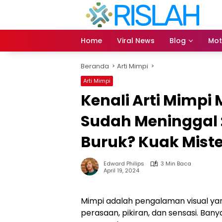
Langsung
ke
konten
Home
Viral News
Blog
Mot
Beranda
Arti Mimpi
Arti Mimpi
Kenali Arti Mimpi
Sudah Meninggal :
Buruk? Kuak Miste
Edward Philips
3 Min Baca
April 19, 2024
Mimpi adalah pengalaman visual yan
perasaan, pikiran, dan sensasi. Ba