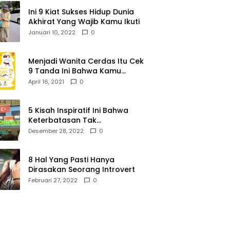
Ini 9 Kiat Sukses Hidup Dunia
Akhirat Yang Wajib Kamu Ikuti
Januari 10, 2022
0
Menjadi Wanita Cerdas Itu Cek
9 Tanda Ini Bahwa Kamu
Memang Wanita Cerdas
April 16, 2021
0
5 Kisah Inspiratif Ini Bahwa
Keterbatasan Tak
Menghalangi Segalanya
Desember 28, 2022
0
8 Hal Yang Pasti Hanya
Dirasakan Seorang Introvert
Februari 27, 2022
0