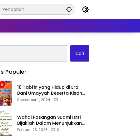
Cari
s Populer
10 Tabi’in yang Hidup di Era
Bani Umayyah Beserta Kisah
Teladan Mereka!
September 4, 2024
1
Wahai Pasangan Suami Istri
Bijaklah Dalam Menunjukkan
Kebahagiaanmu Di Publik
Februari 25, 2023
0