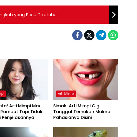
Kisah di Balik Arti Mimpi Istri Selingkuh yang Perlu Diketahui
mpi
Arti Mimpi
ta! Arti Mimpi Mau
Simak! Arti Mimpi Gigi
 Rambut Tapi Tidak
Tanggal Temukan Makna
Ini Penjelasannya
Rahasianya Disini