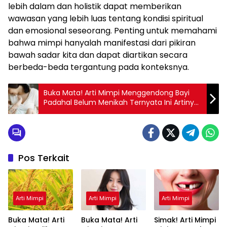
lebih dalam dan holistik dapat memberikan
wawasan yang lebih luas tentang kondisi spiritual
dan emosional seseorang. Penting untuk memahami
bahwa mimpi hanyalah manifestasi dari pikiran
bawah sadar kita dan dapat diartikan secara
berbeda-beda tergantung pada konteksnya.
Buka Mata! Arti Mimpi Menggendong Bayi
Padahal Belum Menikah Ternyata Ini Artinya
Menurut Pakar
Pos Terkait
Arti Mimpi
Arti Mimpi
Arti Mimpi
Buka Mata! Arti
Buka Mata! Arti
Simak! Arti Mimpi