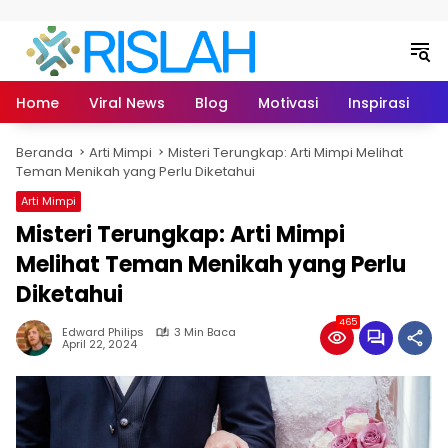
Langsung ke konten
Home
Viral News
Blog
Motivasi
Inspirasi
L
Beranda
Arti Mimpi
Misteri Terungkap: Arti Mimpi Melihat
Teman Menikah yang Perlu Diketahui
Arti Mimpi
Misteri Terungkap: Arti Mimpi
Melihat Teman Menikah yang Perlu
Diketahui
465
Edward Philips
3 Min Baca
April 22, 2024