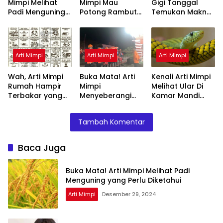
Mimpi Melihat
Mimpi Mau
Gigi Tanggal
Padi Menguning
Potong Rambut
Temukan Makna
yang Perlu
Tapi Tidak Jadi :
Rahasianya Disini
Diketahui
Ini Penjelasannya
Arti Mimpi
Arti Mimpi
Arti Mimpi
Wah, Arti Mimpi
Buka Mata! Arti
Kenali Arti Mimpi
Rumah Hampir
Mimpi
Melihat Ular Di
Terbakar yang
Menyeberangi
Kamar Mandi
Perlu Diketahui
Sungai Bersama
Menurut Islam :
Teman Ternyata
Ini Penjelasannya
Tambah Komentar
Ini Artinya
Menurut Pakar
Baca Juga
Buka Mata! Arti Mimpi Melihat Padi
Menguning yang Perlu Diketahui
Arti Mimpi
Desember 29, 2024