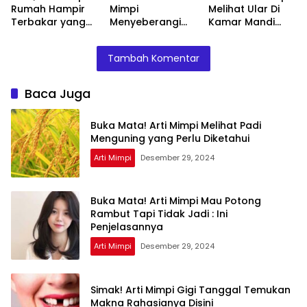
Rumah Hampir
Mimpi
Melihat Ular Di
Terbakar yang
Menyeberangi
Kamar Mandi
Perlu Diketahui
Sungai Bersama
Menurut Islam :
Teman Ternyata
Ini Penjelasannya
Tambah Komentar
Ini Artinya
Menurut Pakar
Baca Juga
Buka Mata! Arti Mimpi Melihat Padi
Menguning yang Perlu Diketahui
Arti Mimpi
Desember 29, 2024
Buka Mata! Arti Mimpi Mau Potong
Rambut Tapi Tidak Jadi : Ini
Penjelasannya
Arti Mimpi
Desember 29, 2024
Simak! Arti Mimpi Gigi Tanggal Temukan
Makna Rahasianya Disini