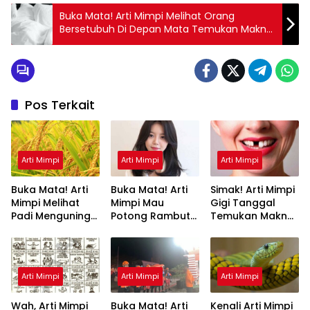
Buka Mata! Arti Mimpi Melihat Orang
Bersetubuh Di Depan Mata Temukan Makna
Rahasianya Disini
Pos Terkait
Arti Mimpi
Arti Mimpi
Arti Mimpi
Buka Mata! Arti
Buka Mata! Arti
Simak! Arti Mimpi
Mimpi Melihat
Mimpi Mau
Gigi Tanggal
Padi Menguning
Potong Rambut
Temukan Makna
yang Perlu
Tapi Tidak Jadi :
Rahasianya Disini
Diketahui
Ini Penjelasannya
Arti Mimpi
Arti Mimpi
Arti Mimpi
Wah, Arti Mimpi
Buka Mata! Arti
Kenali Arti Mimpi