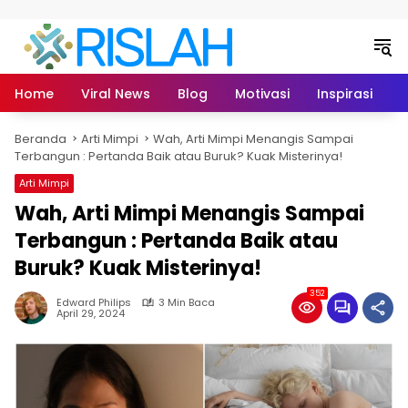
Langsung ke konten
Home
Viral News
Blog
Motivasi
Inspirasi
L
Beranda
Arti Mimpi
Wah, Arti Mimpi Menangis Sampai
Terbangun : Pertanda Baik atau Buruk? Kuak Misterinya!
Arti Mimpi
Wah, Arti Mimpi Menangis Sampai
Terbangun : Pertanda Baik atau
Buruk? Kuak Misterinya!
352
Edward Philips
3 Min Baca
April 29, 2024