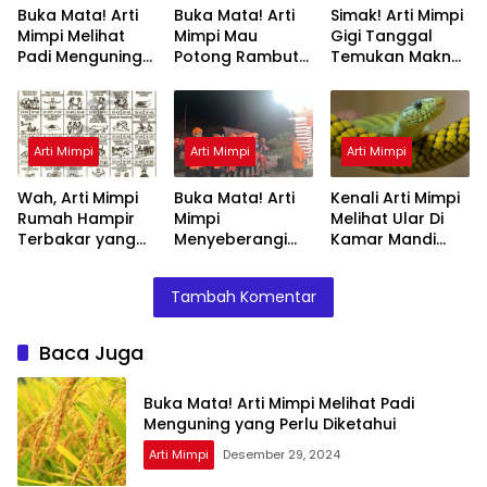
Buka Mata! Arti
Buka Mata! Arti
Simak! Arti Mimpi
Mimpi Melihat
Mimpi Mau
Gigi Tanggal
Padi Menguning
Potong Rambut
Temukan Makna
yang Perlu
Tapi Tidak Jadi :
Rahasianya Disini
Diketahui
Ini Penjelasannya
Arti Mimpi
Arti Mimpi
Arti Mimpi
Wah, Arti Mimpi
Buka Mata! Arti
Kenali Arti Mimpi
Rumah Hampir
Mimpi
Melihat Ular Di
Terbakar yang
Menyeberangi
Kamar Mandi
Perlu Diketahui
Sungai Bersama
Menurut Islam :
Teman Ternyata
Ini Penjelasannya
Tambah Komentar
Ini Artinya
Menurut Pakar
Baca Juga
Buka Mata! Arti Mimpi Melihat Padi
Menguning yang Perlu Diketahui
Arti Mimpi
Desember 29, 2024