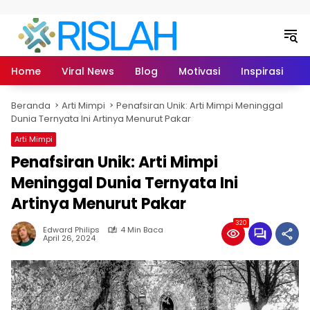
Langsung ke konten
Home
Viral News
Blog
Motivasi
Inspirasi
L
Beranda
Arti Mimpi
Penafsiran Unik: Arti Mimpi Meninggal
Dunia Ternyata Ini Artinya Menurut Pakar
Arti Mimpi
Penafsiran Unik: Arti Mimpi
Meninggal Dunia Ternyata Ini
Artinya Menurut Pakar
320
Edward Philips
4 Min Baca
April 26, 2024