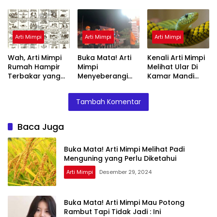
yang Perlu
Tapi Tidak Jadi :
Rahasianya Disini
Diketahui
Ini Penjelasannya
Arti Mimpi
Arti Mimpi
Arti Mimpi
Wah, Arti Mimpi
Buka Mata! Arti
Kenali Arti Mimpi
Rumah Hampir
Mimpi
Melihat Ular Di
Terbakar yang
Menyeberangi
Kamar Mandi
Perlu Diketahui
Sungai Bersama
Menurut Islam :
Teman Ternyata
Ini Penjelasannya
Tambah Komentar
Ini Artinya
Menurut Pakar
Baca Juga
Buka Mata! Arti Mimpi Melihat Padi
Menguning yang Perlu Diketahui
Arti Mimpi
Desember 29, 2024
Buka Mata! Arti Mimpi Mau Potong
Rambut Tapi Tidak Jadi : Ini