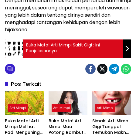
Dengan memahami makna dan pertanda dari mimpi
meninggal, seseorang dapat memperoleh wawasan
yang lebih dalam tentang dirinya sendiri dan
menghadapi tantangan kehidupan dengan lebih
bijaksana.
Buka Mata! Arti Mimpi Sakit Gigi : Ini
Penjelasannya
Pos Terkait
Arti Mimpi
Arti Mimpi
Arti Mimpi
Buka Mata! Arti
Buka Mata! Arti
Simak! Arti Mimpi
Mimpi Melihat
Mimpi Mau
Gigi Tanggal
Padi Menguning
Potong Rambut
Temukan Makna