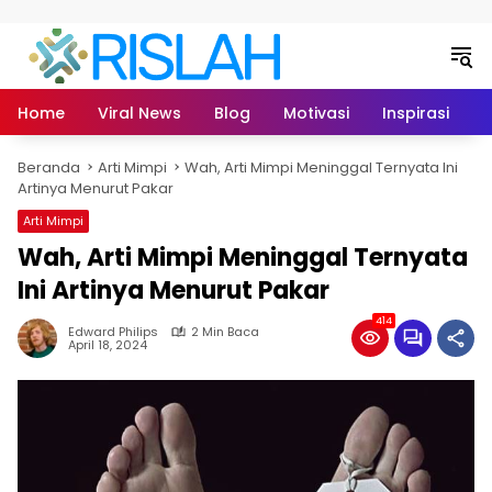
Langsung ke konten
Home
Viral News
Blog
Motivasi
Inspirasi
L
Beranda
Arti Mimpi
Wah, Arti Mimpi Meninggal Ternyata Ini
Artinya Menurut Pakar
Arti Mimpi
Wah, Arti Mimpi Meninggal Ternyata
Ini Artinya Menurut Pakar
414
Edward Philips
2 Min Baca
April 18, 2024