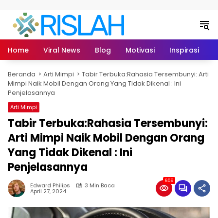
Langsung ke konten
Home
Viral News
Blog
Motivasi
Inspirasi
L
Beranda
Arti Mimpi
Tabir Terbuka:Rahasia Tersembunyi: Arti
Mimpi Naik Mobil Dengan Orang Yang Tidak Dikenal : Ini
Penjelasannya
Arti Mimpi
Tabir Terbuka:Rahasia Tersembunyi:
Arti Mimpi Naik Mobil Dengan Orang
Yang Tidak Dikenal : Ini
Penjelasannya
659
Edward Philips
3 Min Baca
April 27, 2024