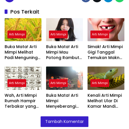
Pos Terkait
Arti Mimpi
Arti Mimpi
Arti Mimpi
Buka Mata! Arti
Buka Mata! Arti
Simak! Arti Mimpi
Mimpi Melihat
Mimpi Mau
Gigi Tanggal
Padi Menguning
Potong Rambut
Temukan Makna
yang Perlu
Tapi Tidak Jadi :
Rahasianya Disini
Diketahui
Ini Penjelasannya
Arti Mimpi
Arti Mimpi
Arti Mimpi
Wah, Arti Mimpi
Buka Mata! Arti
Kenali Arti Mimpi
Rumah Hampir
Mimpi
Melihat Ular Di
Terbakar yang
Menyeberangi
Kamar Mandi
Perlu Diketahui
Sungai Bersama
Menurut Islam :
Teman Ternyata
Ini Penjelasannya
Tambah Komentar
Ini Artinya
Menurut Pakar