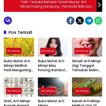
Tabir Terbuka:Rahasia Tersembunyi: Arti
Mimpi Pulang Kampung : Pertanda Baik atau
Buruk? Kuak Misterinya!
Pos Terkait
Arti Mimpi
Arti Mimpi
Arti Mimpi
Buka Mata! Arti
Buka Mata! Arti
Simak! Arti Mimpi
Mimpi Melihat
Mimpi Mau
Gigi Tanggal
Padi Menguning
Potong Rambut
Temukan Makna
yang Perlu
Tapi Tidak Jadi :
Rahasianya Disini
Diketahui
Ini Penjelasannya
Arti Mimpi
Arti Mimpi
Arti Mimpi
Wah, Arti Mimpi
Buka Mata! Arti
Kenali Arti Mimpi
Rumah Hampir
Mimpi
Melihat Ular Di