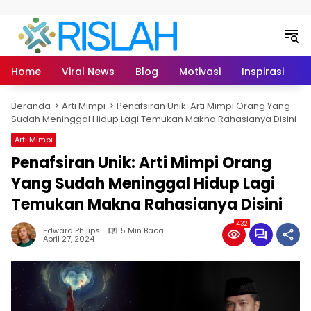
Langsung ke konten
Home
Viral News
Blog
Motivasi
Inspirasi
L
Beranda
Arti Mimpi
Penafsiran Unik: Arti Mimpi Orang Yang
Sudah Meninggal Hidup Lagi Temukan Makna Rahasianya Disini
Arti Mimpi
Penafsiran Unik: Arti Mimpi Orang
Yang Sudah Meninggal Hidup Lagi
Temukan Makna Rahasianya Disini
432
Edward Philips
5 Min Baca
April 27, 2024