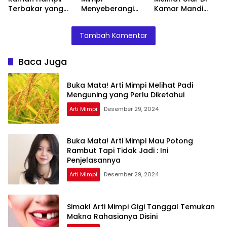
Terbakar yang
Menyeberangi
Kamar Mandi
Perlu Diketahui
Sungai Bersama
Menurut Islam :
Teman Ternyata
Ini Penjelasannya
Tambah Komentar
Ini Artinya
Menurut Pakar
Baca Juga
Buka Mata! Arti Mimpi Melihat Padi
Menguning yang Perlu Diketahui
Arti Mimpi
Desember 29, 2024
Buka Mata! Arti Mimpi Mau Potong
Rambut Tapi Tidak Jadi : Ini
Penjelasannya
Arti Mimpi
Desember 29, 2024
Simak! Arti Mimpi Gigi Tanggal Temukan
Makna Rahasianya Disini