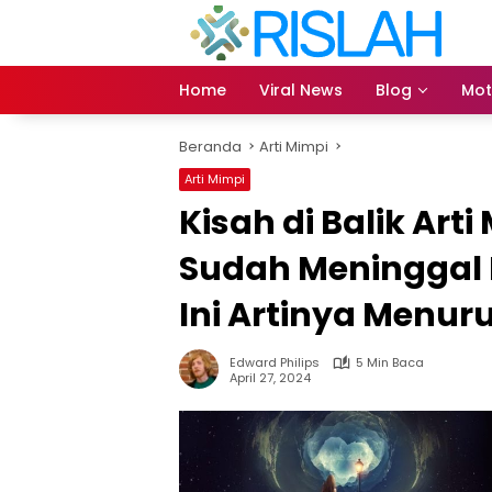
Langsung
ke
konten
Home
Viral News
Blog
Mot
Beranda
Arti Mimpi
Arti Mimpi
Kisah di Balik Art
Sudah Meninggal 
Ini Artinya Menur
Edward Philips
5 Min Baca
April 27, 2024