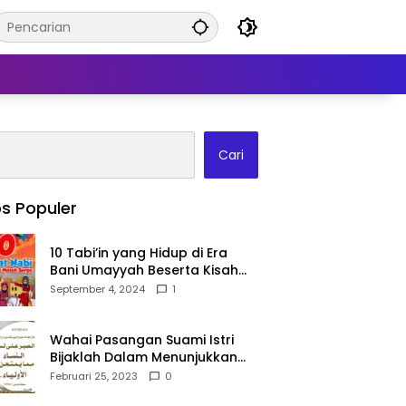
Cari
s Populer
10 Tabi’in yang Hidup di Era
Bani Umayyah Beserta Kisah
Teladan Mereka!
September 4, 2024
1
Wahai Pasangan Suami Istri
Bijaklah Dalam Menunjukkan
Kebahagiaanmu Di Publik
Februari 25, 2023
0