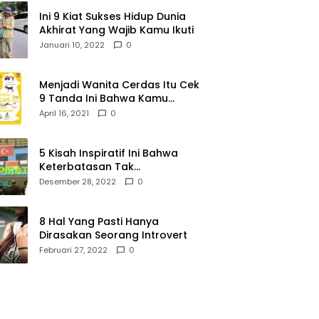
Ini 9 Kiat Sukses Hidup Dunia
Akhirat Yang Wajib Kamu Ikuti
Januari 10, 2022
0
Menjadi Wanita Cerdas Itu Cek
9 Tanda Ini Bahwa Kamu
Memang Wanita Cerdas
April 16, 2021
0
5 Kisah Inspiratif Ini Bahwa
Keterbatasan Tak
Menghalangi Segalanya
Desember 28, 2022
0
8 Hal Yang Pasti Hanya
Dirasakan Seorang Introvert
Februari 27, 2022
0