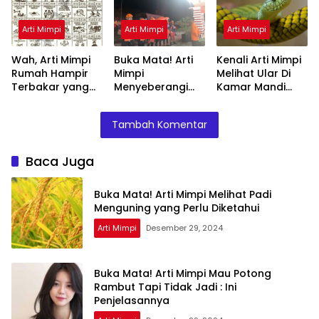
Arti Mimpi
Arti Mimpi
Arti Mimpi
Wah, Arti Mimpi
Buka Mata! Arti
Kenali Arti Mimpi
Rumah Hampir
Mimpi
Melihat Ular Di
Terbakar yang
Menyeberangi
Kamar Mandi
Perlu Diketahui
Sungai Bersama
Menurut Islam :
Teman Ternyata
Ini Penjelasannya
Tambah Komentar
Ini Artinya
Menurut Pakar
Baca Juga
Buka Mata! Arti Mimpi Melihat Padi
Menguning yang Perlu Diketahui
Arti Mimpi
Desember 29, 2024
Buka Mata! Arti Mimpi Mau Potong
Rambut Tapi Tidak Jadi : Ini
Penjelasannya