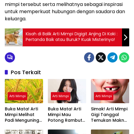
mimpi tersebut serta melihatnya sebagai inspirasi
untuk memperkuat hubungan dengan saudara dan
keluarga.
Kisah di Balik Arti Mimpi Digigit Anjing Di Kaki :
Pertanda Baik atau Buruk? Kuak Misterinya!
Pos Terkait
Arti Mimpi
Arti Mimpi
Arti Mimpi
Buka Mata! Arti
Buka Mata! Arti
Simak! Arti Mimpi
Mimpi Melihat
Mimpi Mau
Gigi Tanggal
Padi Menguning
Potong Rambut
Temukan Makna
yang Perlu
Tapi Tidak Jadi :
Rahasianya Disini
Diketahui
Ini Penjelasannya