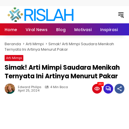
Langsung ke konten
Home
Viral News
Blog
Motivasi
Inspirasi
L
Beranda
Arti Mimpi
Simak! Arti Mimpi Saudara Menikah
Ternyata Ini Artinya Menurut Pakar
Arti Mimpi
Simak! Arti Mimpi Saudara Menikah
Ternyata Ini Artinya Menurut Pakar
387
Edward Philips
4 Min Baca
April 25, 2024