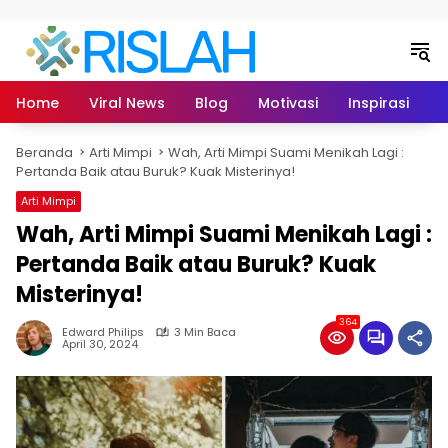
Langsung ke konten
Home
Viral News
Blog
Motivasi
Inspirasi
L
Beranda
Arti Mimpi
Wah, Arti Mimpi Suami Menikah Lagi :
Pertanda Baik atau Buruk? Kuak Misterinya!
Arti Mimpi
Wah, Arti Mimpi Suami Menikah Lagi :
Pertanda Baik atau Buruk? Kuak
Misterinya!
364
Edward Philips
3 Min Baca
April 30, 2024