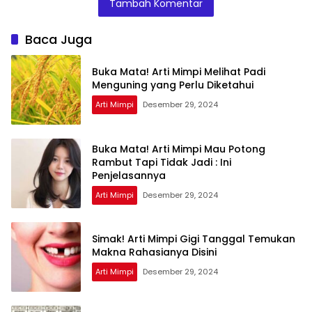
Tambah Komentar
Ini Artinya
Menurut Pakar
Baca Juga
Buka Mata! Arti Mimpi Melihat Padi
Menguning yang Perlu Diketahui
Arti Mimpi
Desember 29, 2024
Buka Mata! Arti Mimpi Mau Potong
Rambut Tapi Tidak Jadi : Ini
Penjelasannya
Arti Mimpi
Desember 29, 2024
Simak! Arti Mimpi Gigi Tanggal Temukan
Makna Rahasianya Disini
Arti Mimpi
Desember 29, 2024