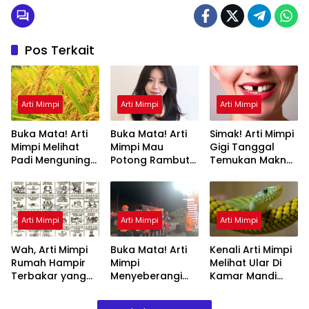
Pos Terkait
Arti Mimpi
Arti Mimpi
Arti Mimpi
Buka Mata! Arti
Buka Mata! Arti
Simak! Arti Mimpi
Mimpi Melihat
Mimpi Mau
Gigi Tanggal
Padi Menguning
Potong Rambut
Temukan Makna
yang Perlu
Tapi Tidak Jadi :
Rahasianya Disini
Diketahui
Ini Penjelasannya
Arti Mimpi
Arti Mimpi
Arti Mimpi
Wah, Arti Mimpi
Buka Mata! Arti
Kenali Arti Mimpi
Rumah Hampir
Mimpi
Melihat Ular Di
Terbakar yang
Menyeberangi
Kamar Mandi
Perlu Diketahui
Sungai Bersama
Menurut Islam :
Teman Ternyata
Ini Penjelasannya