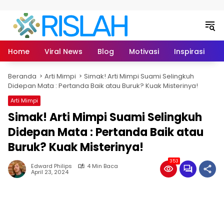
Langsung ke konten
Home
Viral News
Blog
Motivasi
Inspirasi
L
Beranda
Arti Mimpi
Simak! Arti Mimpi Suami Selingkuh
Didepan Mata : Pertanda Baik atau Buruk? Kuak Misterinya!
Arti Mimpi
Simak! Arti Mimpi Suami Selingkuh
Didepan Mata : Pertanda Baik atau
Buruk? Kuak Misterinya!
353
Edward Philips
4 Min Baca
April 23, 2024