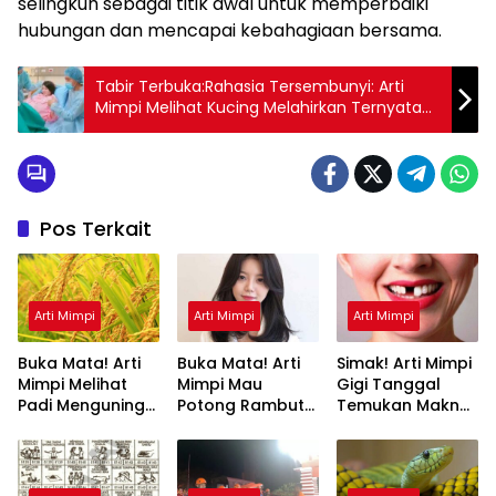
selingkuh sebagai titik awal untuk memperbaiki
hubungan dan mencapai kebahagiaan bersama.
Tabir Terbuka:Rahasia Tersembunyi: Arti
Mimpi Melihat Kucing Melahirkan Ternyata
Ini Artinya Menurut Pakar
Pos Terkait
Arti Mimpi
Arti Mimpi
Arti Mimpi
Buka Mata! Arti
Buka Mata! Arti
Simak! Arti Mimpi
Mimpi Melihat
Mimpi Mau
Gigi Tanggal
Padi Menguning
Potong Rambut
Temukan Makna
yang Perlu
Tapi Tidak Jadi :
Rahasianya Disini
Diketahui
Ini Penjelasannya