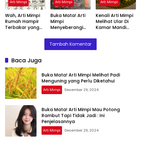
Arti Mimpi
Arti Mimpi
Arti Mimpi
Wah, Arti Mimpi
Buka Mata! Arti
Kenali Arti Mimpi
Rumah Hampir
Mimpi
Melihat Ular Di
Terbakar yang
Menyeberangi
Kamar Mandi
Perlu Diketahui
Sungai Bersama
Menurut Islam :
Teman Ternyata
Ini Penjelasannya
Tambah Komentar
Ini Artinya
Menurut Pakar
Baca Juga
Buka Mata! Arti Mimpi Melihat Padi
Menguning yang Perlu Diketahui
Arti Mimpi
Desember 29, 2024
Buka Mata! Arti Mimpi Mau Potong
Rambut Tapi Tidak Jadi : Ini
Penjelasannya
Arti Mimpi
Desember 29, 2024