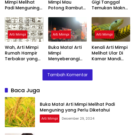
Mimpi Melihat
Mimpi Mau
Gigi Tanggal
Padi Menguning
Potong Rambut
Temukan Makna
yang Perlu
Tapi Tidak Jadi :
Rahasianya Disini
Diketahui
Ini Penjelasannya
Arti Mimpi
Arti Mimpi
Arti Mimpi
Wah, Arti Mimpi
Buka Mata! Arti
Kenali Arti Mimpi
Rumah Hampir
Mimpi
Melihat Ular Di
Terbakar yang
Menyeberangi
Kamar Mandi
Perlu Diketahui
Sungai Bersama
Menurut Islam :
Teman Ternyata
Ini Penjelasannya
Tambah Komentar
Ini Artinya
Menurut Pakar
Baca Juga
Buka Mata! Arti Mimpi Melihat Padi
Menguning yang Perlu Diketahui
Arti Mimpi
Desember 29, 2024