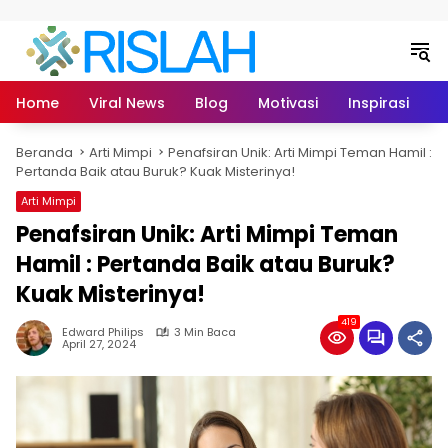
Langsung ke konten
Home
Viral News
Blog
Motivasi
Inspirasi
L
Beranda
Arti Mimpi
Penafsiran Unik: Arti Mimpi Teman Hamil :
Pertanda Baik atau Buruk? Kuak Misterinya!
Arti Mimpi
Penafsiran Unik: Arti Mimpi Teman
Hamil : Pertanda Baik atau Buruk?
Kuak Misterinya!
419
Edward Philips
3 Min Baca
April 27, 2024