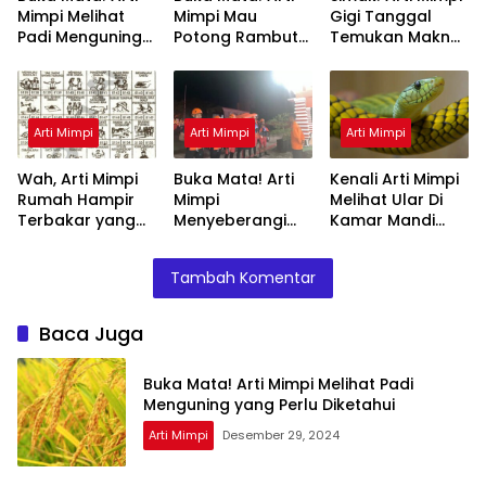
Mimpi Melihat
Mimpi Mau
Gigi Tanggal
Padi Menguning
Potong Rambut
Temukan Makna
yang Perlu
Tapi Tidak Jadi :
Rahasianya Disini
Diketahui
Ini Penjelasannya
Arti Mimpi
Arti Mimpi
Arti Mimpi
Wah, Arti Mimpi
Buka Mata! Arti
Kenali Arti Mimpi
Rumah Hampir
Mimpi
Melihat Ular Di
Terbakar yang
Menyeberangi
Kamar Mandi
Perlu Diketahui
Sungai Bersama
Menurut Islam :
Teman Ternyata
Ini Penjelasannya
Tambah Komentar
Ini Artinya
Menurut Pakar
Baca Juga
Buka Mata! Arti Mimpi Melihat Padi
Menguning yang Perlu Diketahui
Arti Mimpi
Desember 29, 2024