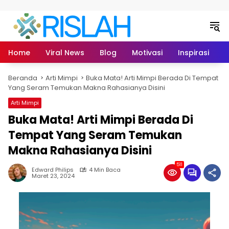
Langsung ke konten
Home
Viral News
Blog
Motivasi
Inspirasi
L
Beranda
Arti Mimpi
Buka Mata! Arti Mimpi Berada Di Tempat
Yang Seram Temukan Makna Rahasianya Disini
Arti Mimpi
Buka Mata! Arti Mimpi Berada Di
Tempat Yang Seram Temukan
Makna Rahasianya Disini
511
Edward Philips
4 Min Baca
Maret 23, 2024