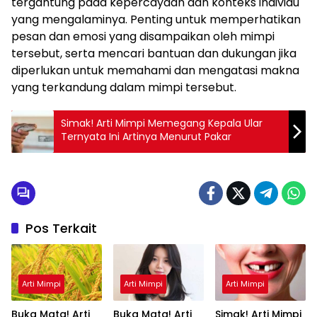
tergantung pada kepercayaan dan konteks individu
yang mengalaminya. Penting untuk memperhatikan
pesan dan emosi yang disampaikan oleh mimpi
tersebut, serta mencari bantuan dan dukungan jika
diperlukan untuk memahami dan mengatasi makna
yang terkandung dalam mimpi tersebut.
Simak! Arti Mimpi Memegang Kepala Ular
Ternyata Ini Artinya Menurut Pakar
Pos Terkait
Arti Mimpi
Arti Mimpi
Arti Mimpi
Buka Mata! Arti
Buka Mata! Arti
Simak! Arti Mimpi