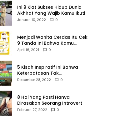
Ini 9 Kiat Sukses Hidup Dunia
Akhirat Yang Wajib Kamu Ikuti
Januari 10, 2022
0
Menjadi Wanita Cerdas Itu Cek
9 Tanda Ini Bahwa Kamu
Memang Wanita Cerdas
April 16, 2021
0
5 Kisah Inspiratif Ini Bahwa
Keterbatasan Tak
Menghalangi Segalanya
Desember 28, 2022
0
8 Hal Yang Pasti Hanya
Dirasakan Seorang Introvert
Februari 27, 2022
0