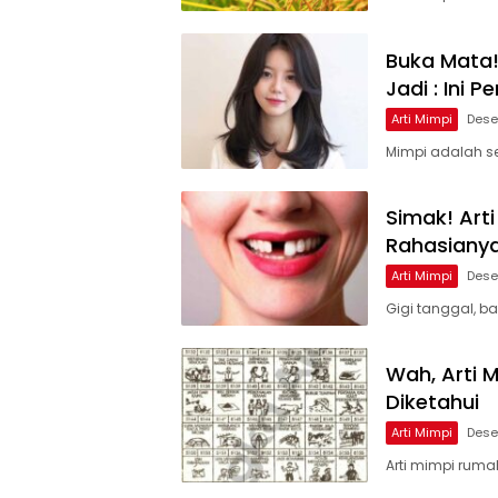
Buka Mata!
Jadi : Ini 
Arti Mimpi
Dese
Mimpi adalah se
Simak! Art
Rahasianya 
Arti Mimpi
Dese
Gigi tanggal, b
Wah, Arti 
Diketahui
Arti Mimpi
Dese
Arti mimpi ruma