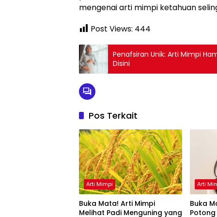
mengenai arti mimpi ketahuan selin
Post Views:
444
Penafsiran Unik: Arti Mimpi 
Disini
Pos Terkait
Arti Mimpi
Arti Mi
Buka Mata! Arti Mimpi
Buka Ma
Melihat Padi Menguning yang
Potong