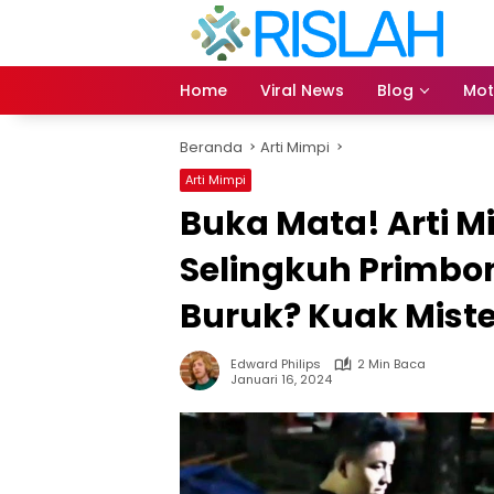
Langsung
ke
konten
Home
Viral News
Blog
Mot
Beranda
Arti Mimpi
Arti Mimpi
Buka Mata! Arti 
Selingkuh Primbon
Buruk? Kuak Miste
Edward Philips
2 Min Baca
Januari 16, 2024