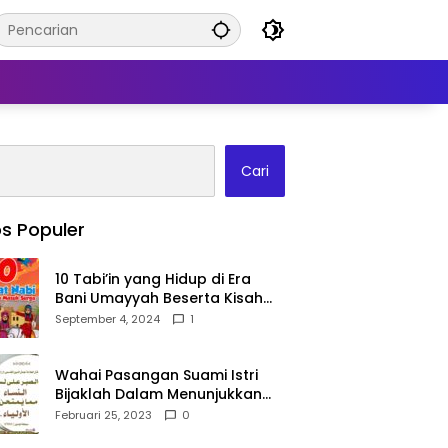
Cari
s Populer
10 Tabi’in yang Hidup di Era
Bani Umayyah Beserta Kisah
Teladan Mereka!
September 4, 2024
1
Wahai Pasangan Suami Istri
Bijaklah Dalam Menunjukkan
Kebahagiaanmu Di Publik
Februari 25, 2023
0