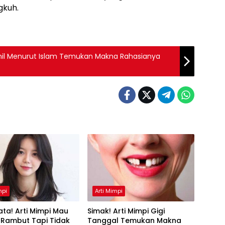
gkuh.
Hamil Menurut Islam Temukan Makna Rahasianya
mpi
Arti Mimpi
ta! Arti Mimpi Mau
Simak! Arti Mimpi Gigi
 Rambut Tapi Tidak
Tanggal Temukan Makna