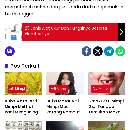
memahami makna dan pertanda dari mimpi makan
buah anggur.
25 Jenis Alat Ukur Dan Fungsinya Beserta
Gambarnya
Pos Terkait
Arti Mimpi
Arti Mimpi
Arti Mimpi
Buka Mata! Arti
Buka Mata! Arti
Simak! Arti Mimpi
Mimpi Melihat
Mimpi Mau
Gigi Tanggal
Padi Menguning
Potong Rambut
Temukan Makna
yang Perlu
Tapi Tidak Jadi :
Rahasianya Disini
Diketahui
Ini Penjelasannya