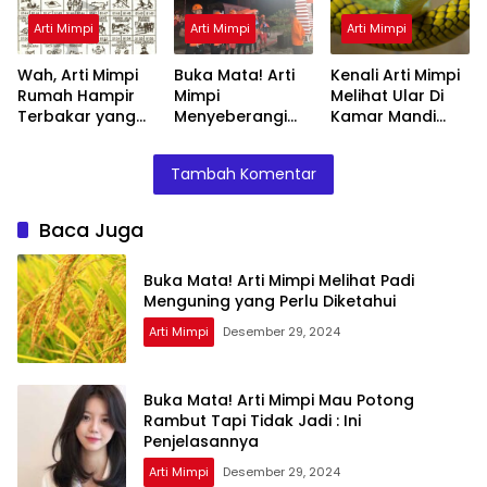
Arti Mimpi
Arti Mimpi
Arti Mimpi
Wah, Arti Mimpi
Buka Mata! Arti
Kenali Arti Mimpi
Rumah Hampir
Mimpi
Melihat Ular Di
Terbakar yang
Menyeberangi
Kamar Mandi
Perlu Diketahui
Sungai Bersama
Menurut Islam :
Teman Ternyata
Ini Penjelasannya
Tambah Komentar
Ini Artinya
Menurut Pakar
Baca Juga
Buka Mata! Arti Mimpi Melihat Padi
Menguning yang Perlu Diketahui
Arti Mimpi
Desember 29, 2024
Buka Mata! Arti Mimpi Mau Potong
Rambut Tapi Tidak Jadi : Ini
Penjelasannya
Arti Mimpi
Desember 29, 2024