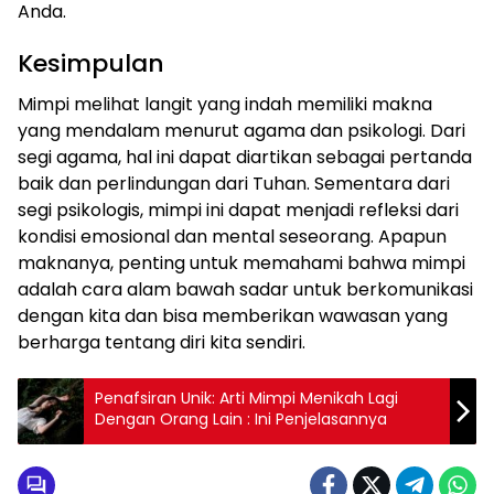
Anda.
Kesimpulan
Mimpi melihat langit yang indah memiliki makna
yang mendalam menurut agama dan psikologi. Dari
segi agama, hal ini dapat diartikan sebagai pertanda
baik dan perlindungan dari Tuhan. Sementara dari
segi psikologis, mimpi ini dapat menjadi refleksi dari
kondisi emosional dan mental seseorang. Apapun
maknanya, penting untuk memahami bahwa mimpi
adalah cara alam bawah sadar untuk berkomunikasi
dengan kita dan bisa memberikan wawasan yang
berharga tentang diri kita sendiri.
Penafsiran Unik: Arti Mimpi Menikah Lagi
Dengan Orang Lain : Ini Penjelasannya