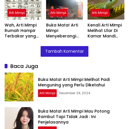
Arti Mimpi
Arti Mimpi
Arti Mimpi
Wah, Arti Mimpi
Buka Mata! Arti
Kenali Arti Mimpi
Rumah Hampir
Mimpi
Melihat Ular Di
Terbakar yang
Menyeberangi
Kamar Mandi
Perlu Diketahui
Sungai Bersama
Menurut Islam :
Teman Ternyata
Ini Penjelasannya
Tambah Komentar
Ini Artinya
Menurut Pakar
Baca Juga
Buka Mata! Arti Mimpi Melihat Padi
Menguning yang Perlu Diketahui
Arti Mimpi
Desember 29, 2024
Buka Mata! Arti Mimpi Mau Potong
Rambut Tapi Tidak Jadi : Ini
Penjelasannya