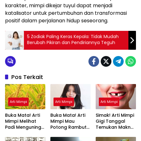
karakter, mimpi dikejar tuyul dapat menjadi
katalisator untuk pertumbuhan dan transformasi
positif dalam perjalanan hidup seseorang.
5 Zodiak Paling Keras Kepala: Tidak Mudah
Berubah Pikiran dan Pendiriannya Teguh
Pos Terkait
Arti Mimpi
Arti Mimpi
Arti Mimpi
Buka Mata! Arti
Buka Mata! Arti
Simak! Arti Mimpi
Mimpi Melihat
Mimpi Mau
Gigi Tanggal
Padi Menguning
Potong Rambut
Temukan Makna
yang Perlu
Tapi Tidak Jadi :
Rahasianya Disini
Diketahui
Ini Penjelasannya