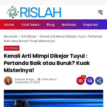
Langsung ke konten
Home
Viral News
Blog
Motivasi
Inspirasi
L
Beranda
Arti Mimpi
Kenali Arti Mimpi Dikejar Tuyul : Pertanda
Baik atau Buruk? Kuak Misterinya!
Arti Mimpi
Kenali Arti Mimpi Dikejar Tuyul :
Pertanda Baik atau Buruk? Kuak
Misterinya!
361
Edward Philips
3 Min Baca
September 9, 2024