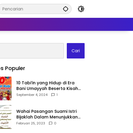
Cari
s Populer
10 Tabi’in yang Hidup di Era
Bani Umayyah Beserta Kisah
Teladan Mereka!
September 4, 2024
1
Wahai Pasangan Suami Istri
Bijaklah Dalam Menunjukkan
Kebahagiaanmu Di Publik
Februari 25, 2023
0