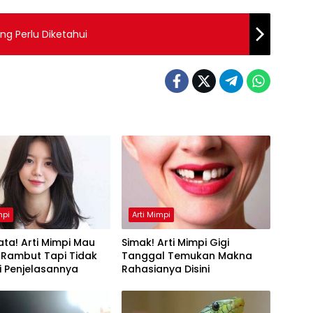
Arti Mimpi Makan Sate yang Perlu Diketahui
mpi
Arti Mimpi
ta! Arti Mimpi Mau
Simak! Arti Mimpi Gigi
 Rambut Tapi Tidak
Tanggal Temukan Makna
Ini Penjelasannya
Rahasianya Disini