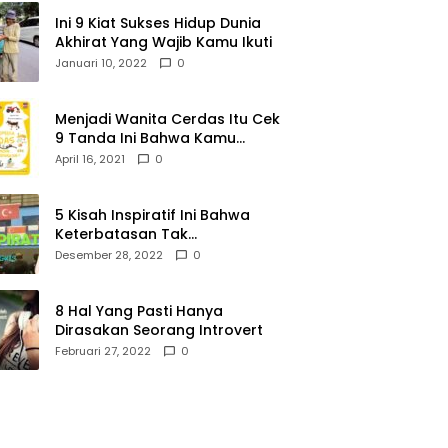
Ini 9 Kiat Sukses Hidup Dunia
Akhirat Yang Wajib Kamu Ikuti
Januari 10, 2022
0
Menjadi Wanita Cerdas Itu Cek
9 Tanda Ini Bahwa Kamu
Memang Wanita Cerdas
April 16, 2021
0
5 Kisah Inspiratif Ini Bahwa
Keterbatasan Tak
Menghalangi Segalanya
Desember 28, 2022
0
8 Hal Yang Pasti Hanya
Dirasakan Seorang Introvert
Februari 27, 2022
0