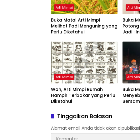
Arti Mimpi
Arti Mi
Buka Mata! Arti Mimpi
Buka Ma
Melihat Padi Menguning yang
Potong
Perlu Diketahui
Jadi : 
Arti Mimpi
Arti Mi
Wah, Arti Mimpi Rumah
Buka Ma
Hampir Terbakar yang Perlu
Menyeb
Diketahui
Bersam
Artinya
Tinggalkan Balasan
Alamat email Anda tidak akan dipublikasi