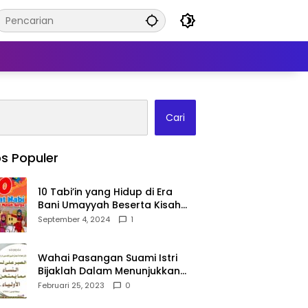
Cari
s Populer
10 Tabi’in yang Hidup di Era
Bani Umayyah Beserta Kisah
Teladan Mereka!
September 4, 2024
1
Wahai Pasangan Suami Istri
Bijaklah Dalam Menunjukkan
Kebahagiaanmu Di Publik
Februari 25, 2023
0