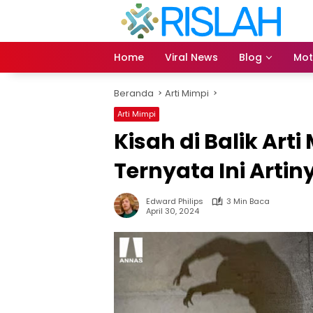
Langsung
ke
konten
Home
Viral News
Blog
Mot
Beranda
Arti Mimpi
Arti Mimpi
Kisah di Balik Ar
Ternyata Ini Arti
Edward Philips
3 Min Baca
April 30, 2024