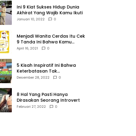
Ini 9 Kiat Sukses Hidup Dunia
Akhirat Yang Wajib Kamu Ikuti
Januari 10, 2022
0
Menjadi Wanita Cerdas Itu Cek
9 Tanda Ini Bahwa Kamu
Memang Wanita Cerdas
April 16, 2021
0
5 Kisah Inspiratif Ini Bahwa
Keterbatasan Tak
Menghalangi Segalanya
Desember 28, 2022
0
8 Hal Yang Pasti Hanya
Dirasakan Seorang Introvert
Februari 27, 2022
0