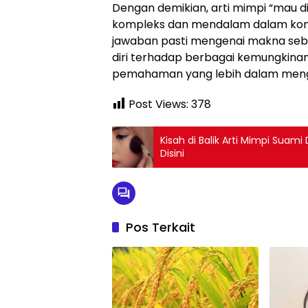
Dengan demikian, arti mimpi “mau 
kompleks dan mendalam dalam konte
jawaban pasti mengenai makna sebe
diri terhadap berbagai kemungkina
pemahaman yang lebih dalam mengena
Post Views:
378
Kisah di Balik Arti Mimpi Sua
Disini
Pos Terkait