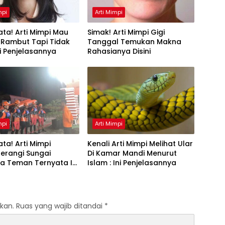
mpi
Arti Mimpi
ta! Arti Mimpi Mau
Simak! Arti Mimpi Gigi
 Rambut Tapi Tidak
Tanggal Temukan Makna
Ini Penjelasannya
Rahasianya Disini
mpi
Arti Mimpi
ta! Arti Mimpi
Kenali Arti Mimpi Melihat Ular
erangi Sungai
Di Kamar Mandi Menurut
a Teman Ternyata Ini
Islam : Ini Penjelasannya
 Menurut Pakar
kan.
Ruas yang wajib ditandai
*