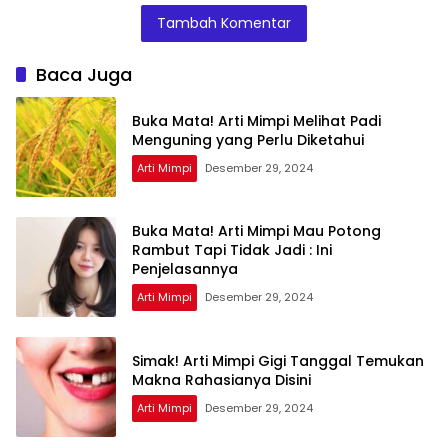
Teman Ternyata
Ini Penjelasannya
Tambah Komentar
Ini Artinya
Menurut Pakar
Baca Juga
Buka Mata! Arti Mimpi Melihat Padi
Menguning yang Perlu Diketahui
Arti Mimpi
Desember 29, 2024
Buka Mata! Arti Mimpi Mau Potong
Rambut Tapi Tidak Jadi : Ini
Penjelasannya
Arti Mimpi
Desember 29, 2024
Simak! Arti Mimpi Gigi Tanggal Temukan
Makna Rahasianya Disini
Arti Mimpi
Desember 29, 2024