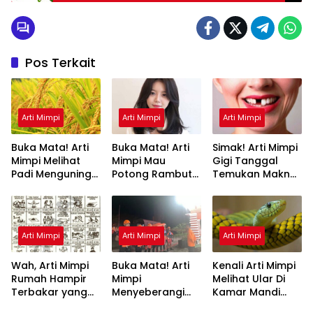
Pos Terkait
Arti Mimpi
Arti Mimpi
Arti Mimpi
Buka Mata! Arti
Buka Mata! Arti
Simak! Arti Mimpi
Mimpi Melihat
Mimpi Mau
Gigi Tanggal
Padi Menguning
Potong Rambut
Temukan Makna
yang Perlu
Tapi Tidak Jadi :
Rahasianya Disini
Diketahui
Ini Penjelasannya
Arti Mimpi
Arti Mimpi
Arti Mimpi
Wah, Arti Mimpi
Buka Mata! Arti
Kenali Arti Mimpi
Rumah Hampir
Mimpi
Melihat Ular Di
Terbakar yang
Menyeberangi
Kamar Mandi
Perlu Diketahui
Sungai Bersama
Menurut Islam :