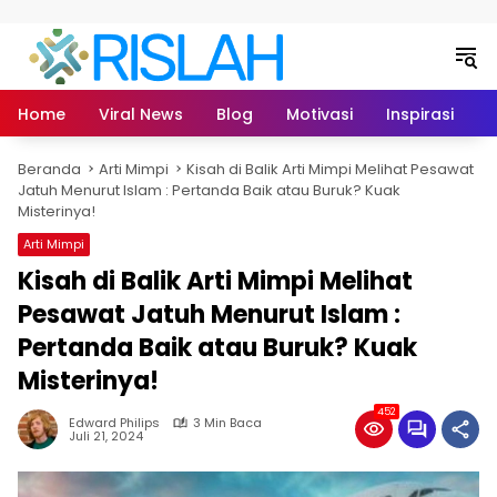
Langsung ke konten
Home
Viral News
Blog
Motivasi
Inspirasi
L
Beranda
Arti Mimpi
Kisah di Balik Arti Mimpi Melihat Pesawat
Jatuh Menurut Islam : Pertanda Baik atau Buruk? Kuak
Misterinya!
Arti Mimpi
Kisah di Balik Arti Mimpi Melihat
Pesawat Jatuh Menurut Islam :
Pertanda Baik atau Buruk? Kuak
Misterinya!
452
Edward Philips
3 Min Baca
Juli 21, 2024