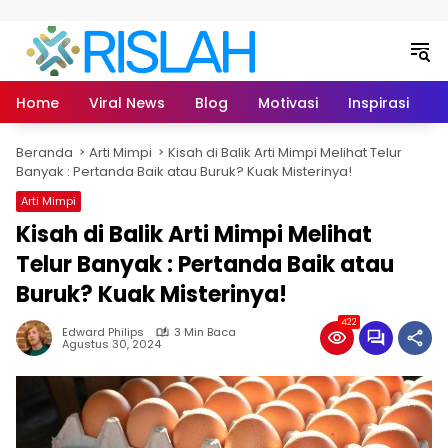
Langsung ke konten
Home
Viral News
Blog
Motivasi
Inspirasi
L
Beranda
Arti Mimpi
Kisah di Balik Arti Mimpi Melihat Telur
Banyak : Pertanda Baik atau Buruk? Kuak Misterinya!
Arti Mimpi
Kisah di Balik Arti Mimpi Melihat
Telur Banyak : Pertanda Baik atau
Buruk? Kuak Misterinya!
422
Edward Philips
3 Min Baca
Agustus 30, 2024