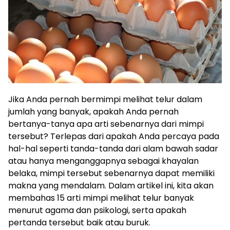
Jika Anda pernah bermimpi melihat telur dalam
jumlah yang banyak, apakah Anda pernah
bertanya-tanya apa arti sebenarnya dari mimpi
tersebut? Terlepas dari apakah Anda percaya pada
hal-hal seperti tanda-tanda dari alam bawah sadar
atau hanya menganggapnya sebagai khayalan
belaka, mimpi tersebut sebenarnya dapat memiliki
makna yang mendalam. Dalam artikel ini, kita akan
membahas 15 arti mimpi melihat telur banyak
menurut agama dan psikologi, serta apakah
pertanda tersebut baik atau buruk.