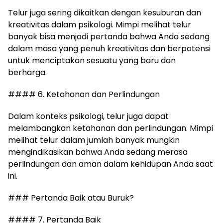
Telur juga sering dikaitkan dengan kesuburan dan
kreativitas dalam psikologi. Mimpi melihat telur
banyak bisa menjadi pertanda bahwa Anda sedang
dalam masa yang penuh kreativitas dan berpotensi
untuk menciptakan sesuatu yang baru dan
berharga.
#### 6. Ketahanan dan Perlindungan
Dalam konteks psikologi, telur juga dapat
melambangkan ketahanan dan perlindungan. Mimpi
melihat telur dalam jumlah banyak mungkin
mengindikasikan bahwa Anda sedang merasa
perlindungan dan aman dalam kehidupan Anda saat
ini.
### Pertanda Baik atau Buruk?
#### 7. Pertanda Baik